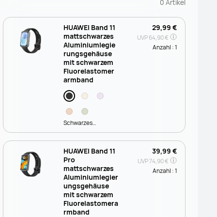
0
Artikel
HUAWEI Band 11
29,99 €
mattschwarzes
UVP
64,90 €
Aluminiumlegie
Anzahl :
1
rungsgehäuse
mit schwarzem
Fluorelastomer
armband
Schwarzes
Fluorelastomer
HUAWEI Band 11
39,99 €
Pro
UVP
74,90 €
mattschwarzes
Anzahl :
1
Aluminiumlegier
ungsgehäuse
mit schwarzem
Fluorelastomera
rmband