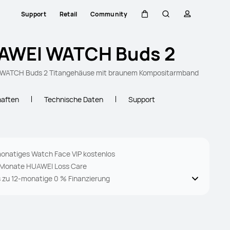
Support
Retail
Community
Warenkorb
Suche
profil
AWEI WATCH Buds 2
WATCH Buds 2 Titangehäuse mit braunem Kompositarmband
haften
Technische Daten
Support
monatiges Watch Face VIP kostenlos
 Monate HUAWEI Loss Care
s zu 12-monatige 0 % Finanzierung