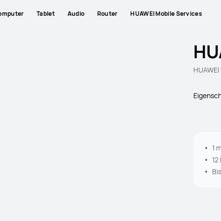
omputer
Tablet
Audio
Router
HUAWEI Mobile Services
HU
HUAWEI 
Eigensc
1 
12
Bi