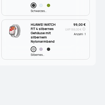
Schwarzes
Fluorelastomer
HUAWEI WATCH
99,00 €
FIT 4 silbernes
UVP
169,00 €
Gehäuse mit
Anzahl :
1
silbernem
Nylonarmband
Silbernes
Nylonarmband-
online exklusiver