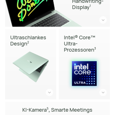
Handwriting-
Display
1
Ultraschlankes
Intel® Core™
Design
Ultra-
2
Prozessoren
3
KI-Kamera
,
Smarte Meetings
5