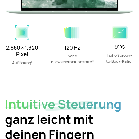
91%
120 Hz
2.880 × 1.920
Pixel
hohe Screen-
hohe
12
to-Body-Ratio
11
Bildwiederholungsrate
1
Auflösung
Intuitive Steuerung
Power an der
ganz leicht mit
Stiftspitze
deinen Fingern