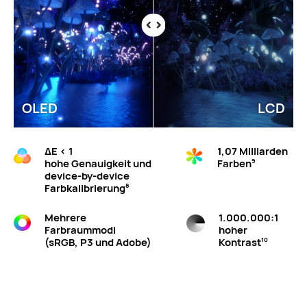
OLED
LCD
ΔE < 1
1,07 Milliarden
hohe Genauigkeit und
Farben
9
device-by-device
Farbkalibrierung
8
Mehrere
1.000.000:1
Farbraummodi
hoher
(sRGB, P3 und Adobe)
Kontrast
10