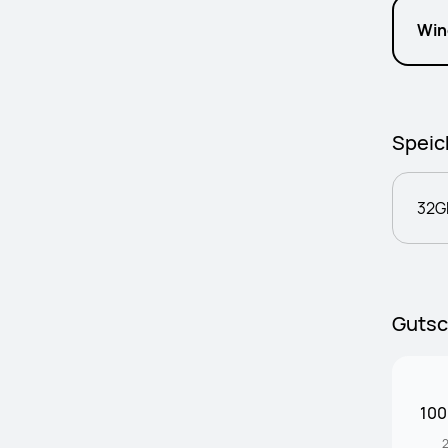
Win
Speic
32G
Gutsc
100
2