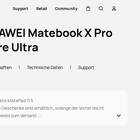
Support
Retail
Community
Warenkorb
Suche
profil
AWEI Matebook X Pro
e Ultra
haften
Technische Daten
Support
atis MatePad 11.5
e Geschenke sind erhältlich, solange der Vorrat reicht.
nweis zum Versand