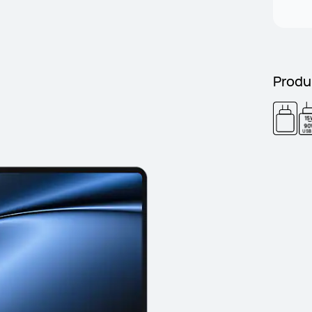
Produ
15
-
90
USB