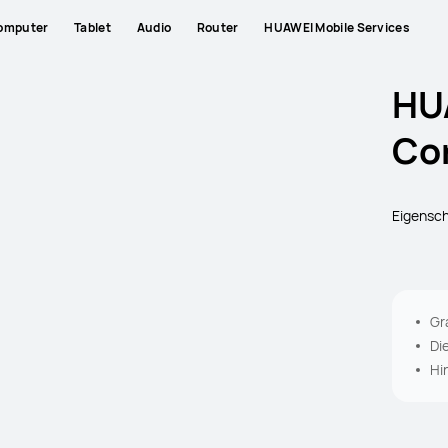
omputer
Tablet
Audio
Router
HUAWEI Mobile Services
HU
Cor
Eigensc
Gr
Di
Hi