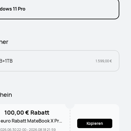
dows 11 Pro
her
B+1TB
1.599,00 €
hein
100,00 € Rabatt
 euro Rabatt MateBook X Pro
Kopieren
2024
026.06.30 22:00 - 2026.08.18 21:59