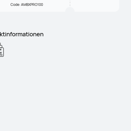
Code: AMBXPRO100
ktinformationen
W
W
 PD