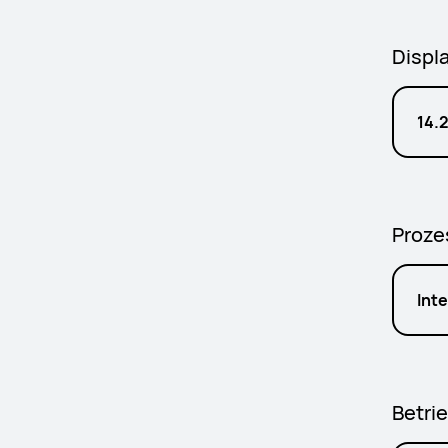
Displ
14.2
Proze
Int
Betri