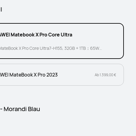
l
WEI Matebook X Pro Core Ultra
MateBook X Pro Core Ultra7-H155, 32GB + 1TB：65W
Ladegerät enthalten
WEI MateBook X Pro 2023
Ab 1.399,00 €
 - Morandi Blau