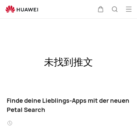
Me
Warenkorb
Suche
öff
未找到推文
Finde deine Lieblings-Apps mit der neuen
Petal Search