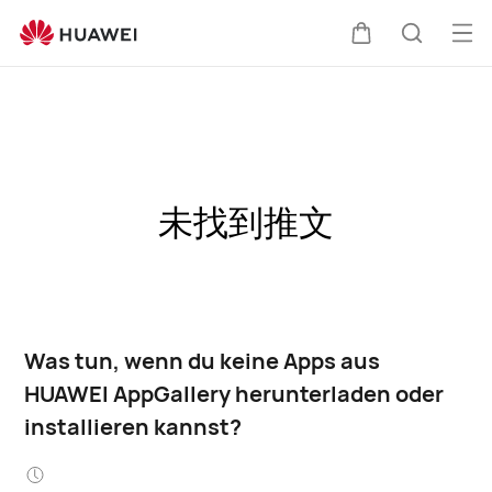
Me
Warenkorb
Suche
öff
未找到推文
Was tun, wenn du keine Apps aus
HUAWEI AppGallery herunterladen oder
installieren kannst?