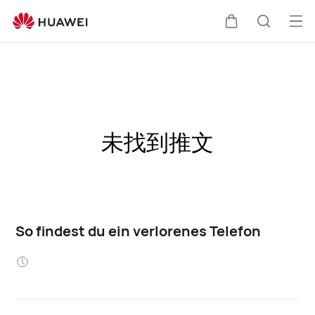
Me
Warenkorb
Suche
öff
未找到推文
So findest du ein verlorenes Telefon