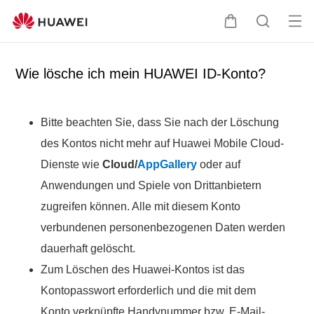
Me
W
S
nü
a
u
öff
r
c
Wie lösche ich mein HUAWEI ID-Konto?
ne
e
h
n
n
e
k
Bitte beachten Sie, dass Sie nach der Löschung
o
des Kontos nicht mehr auf Huawei Mobile Cloud-
r
Dienste wie
Cloud/
AppGallery
oder auf
b
Anwendungen und Spiele von Drittanbietern
zugreifen können. Alle mit diesem Konto
verbundenen personenbezogenen Daten werden
dauerhaft gelöscht.
Zum Löschen des Huawei-Kontos ist das
Kontopasswort erforderlich und die mit dem
Konto verknüpfte Handynummer bzw. E-Mail-