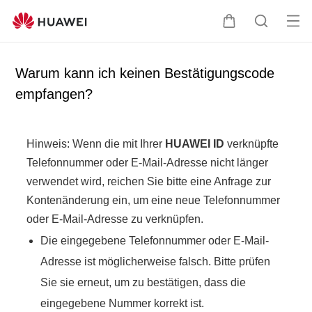
Me
W
S
nü
a
u
öff
r
c
Warum kann ich keinen Bestätigungscode
ne
e
h
empfangen?
n
n
e
k
o
Hinweis: Wenn die mit Ihrer
HUAWEI ID
verknüpfte
r
Telefonnummer oder E-Mail-Adresse nicht länger
b
verwendet wird, reichen Sie bitte eine Anfrage zur
Kontenänderung ein, um eine neue Telefonnummer
oder E-Mail-Adresse zu verknüpfen.
Die eingegebene Telefonnummer oder E-Mail-
Adresse ist möglicherweise falsch. Bitte prüfen
Sie sie erneut, um zu bestätigen, dass die
eingegebene Nummer korrekt ist.