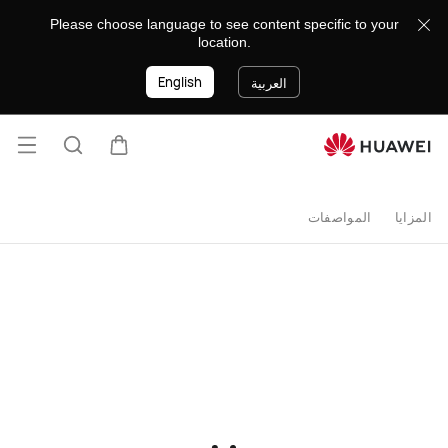
اشتر
Please choose language to see content specific to your
location.
هاتف
English
العربية
HUAWEI
nova
فتح ا
عربة
البحث
Y70
المزايا
المواصفات
-
متجر
هواوى
مصر