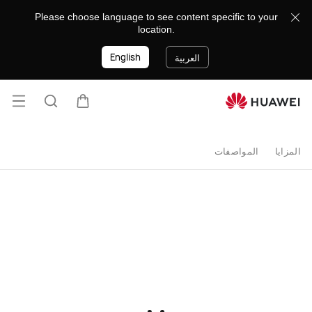
buy
Please choose language to see content specific to your
location.
English
العربية
فتح ا
عربة
البحث
المزايا
المواصفات