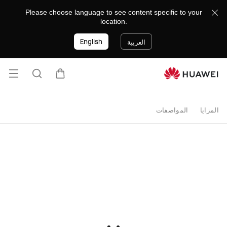
اشتر
Please choose language to see content specific to your
location.
هواوى
English
العربية
MatePad
T
فتح ا
عربة
البحث
10s
المزايا
المواصفات
2020
-
متجر
هواوي