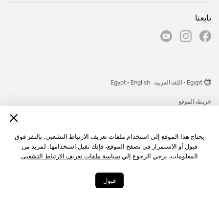
تابعنا
Egypt - اللغة العربية
Egypt - English
خريطة الموقع
شروط الاستخدام
بيان الخصوصية
يحتاج هذا الموقع إلى استخدام ملفات تعريف الارتباط التشعبي. بالنقر فوق
قبول أو الاستمرار في تصفح الموقع، فإنك تقبل استخدامها. لمزيد من
الكوكيز
المعلومات، يرجي الرجوع إلي
سياسة ملفات تعريف الارتباط التشعبى
‎©2026 Huawei Device Co., Ltd. All rights reserved.‎
قبول