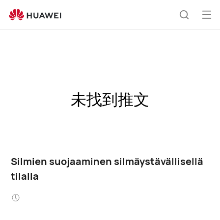
Ava
Etsi
vali
未找到推文
Silmien suojaaminen silmäystävällisellä
tilalla