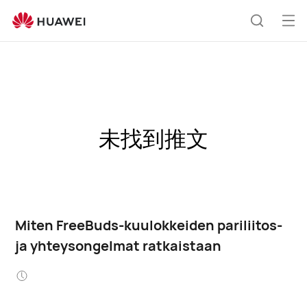
Ava
Etsi
vali
未找到推文
Miten FreeBuds-kuulokkeiden pariliitos-
ja yhteysongelmat ratkaistaan