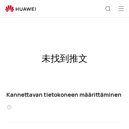
Ava
Etsi
vali
未找到推文
Kannettavan tietokoneen määrittäminen