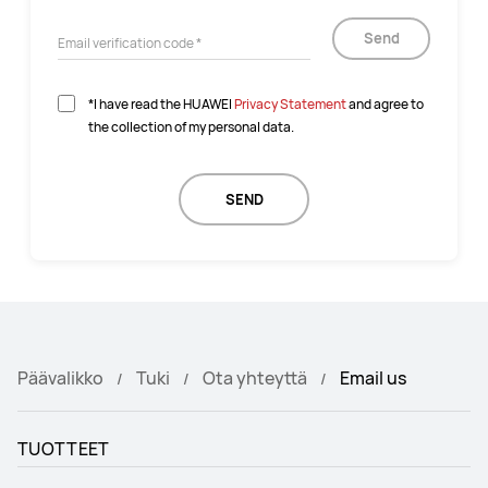
Send
*I have read the HUAWEI
Privacy Statement
and agree to
the collection of my personal data.
SEND
Päävalikko
Tuki
Ota yhteyttä
Email us
TUOTTEET