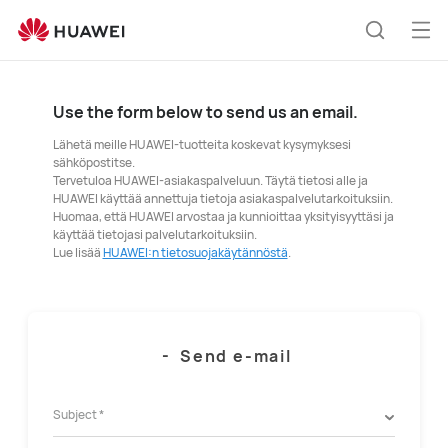
Ava
Etsi
vali
Use the form below to send us an email.
Lähetä meille HUAWEI-tuotteita koskevat kysymyksesi
sähköpostitse.
Tervetuloa HUAWEI-asiakaspalveluun. Täytä tietosi alle ja
HUAWEI käyttää annettuja tietoja asiakaspalvelutarkoituksiin.
Huomaa, että HUAWEI arvostaa ja kunnioittaa yksityisyyttäsi ja
käyttää tietojasi palvelutarkoituksiin.
Lue lisää
HUAWEI:n tietosuojakäytännöstä
.
-
Send e-mail
Subject *