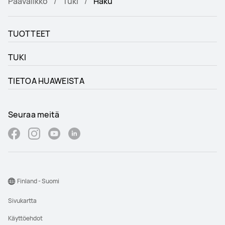
Päävalikko
Tuki
Haku
TUOTTEET
TUKI
TIETOA HUAWEISTA
Seuraa meitä
Finland - Suomi
Sivukartta
Käyttöehdot