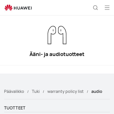
audio
Ava
Etsi
vali
Ääni- ja audiotuotteet
Päävalikko
Tuki
warranty policy list
audio
TUOTTEET