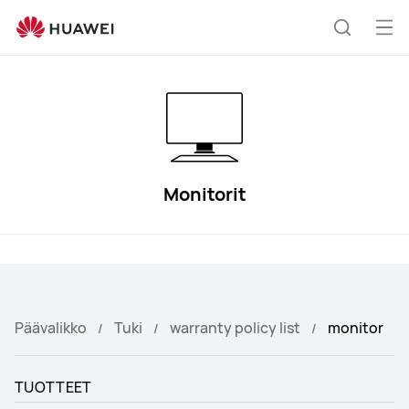
monitor
Ava
Etsi
vali
Monitorit
Päävalikko
Tuki
warranty policy list
monitor
TUOTTEET