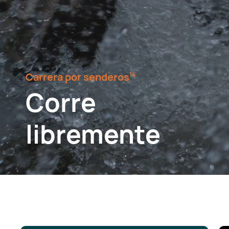
Carrera por senderos⁠
14
Corre
libremente