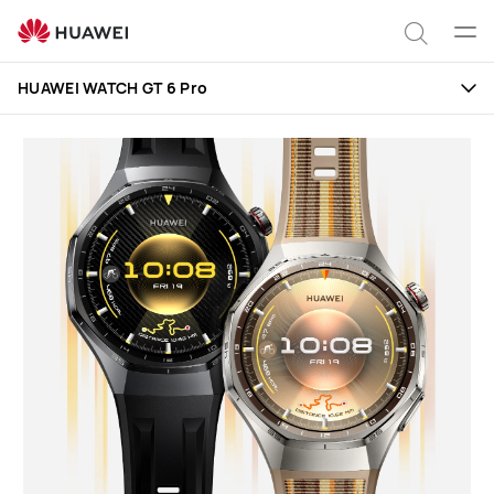
HUAWEI
WATCH
Abrir
Búsqu
GT
men
HUAWEI WATCH GT 6 Pro
6
Pro