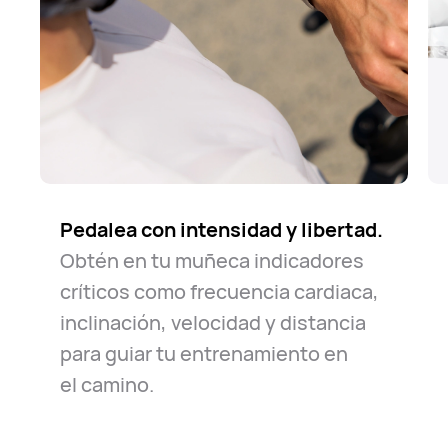
Pedalea con intensidad y libertad.
El camino es largo, pero seguro.
Conoce bien tu entorno.
Ya sea
El
Obtén en tu muñeca indicadores
reloj siempre te acompaña en caso
para desplazarte a diario al trabajo
críticos como frecuencia cardiaca,
de emergencia. Sólo relájate y
o para explorar tu ciudad de forma
inclinación, velocidad y distancia
disfruta del⁠ viaje.
ocasional, tu reloj te ayuda a
para guiar tu entrenamiento en
orientarte con⁠ facilidad.
el⁠ camino.