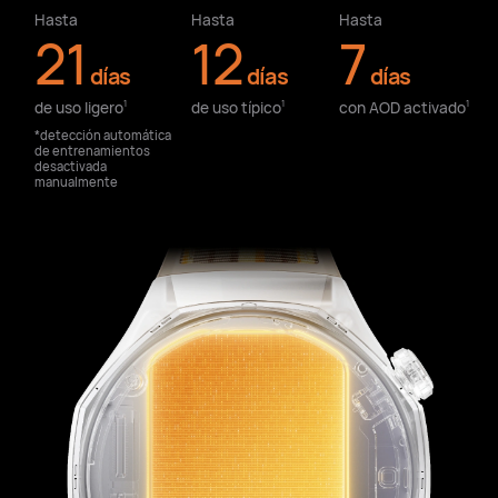
Hasta
Hasta
Hasta
21
12
7
días
días
días
de uso ligero⁠
de uso típico⁠
con AOD activado⁠
1
1
1
*detección automática
de entrenamientos
desactivada
manualmente