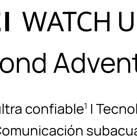
ond Adven
ltra confiable
| Tecno
1
omunicación subacuá