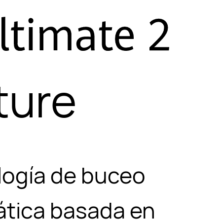
ture
logía de buceo
tica basada en