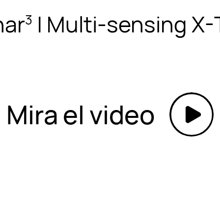
nar
| Multi-sensing X
3
Mira el video