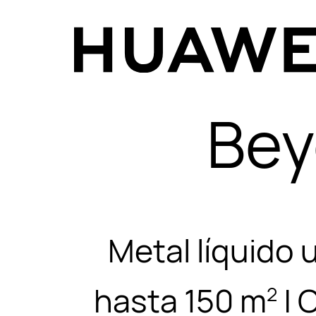
Bey
Metal líquido u
hasta 150⁠ m
|
C
2