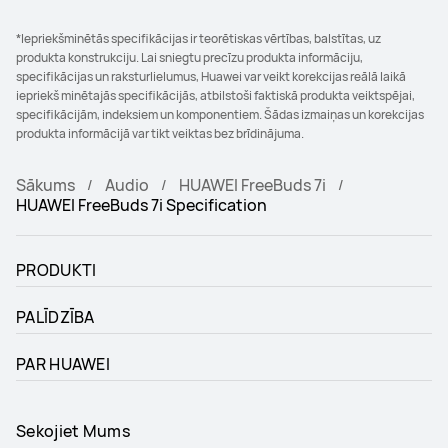
*Iepriekšminētās specifikācijas ir teorētiskas vērtības, balstītas, uz
produkta konstrukciju. Lai sniegtu precīzu produkta informāciju,
specifikācijas un raksturlielumus, Huawei var veikt korekcijas reālā laikā
iepriekš minētajās specifikācijās, atbilstoši faktiskā produkta veiktspējai,
specifikācijām, indeksiem un komponentiem. Šādas izmaiņas un korekcijas
produkta informācijā var tikt veiktas bez brīdinājuma.
Sākums
Audio
HUAWEI FreeBuds 7i
HUAWEI FreeBuds 7i Specification
PRODUKTI
PALĪDZĪBA
PAR HUAWEI
Sekojiet Mums