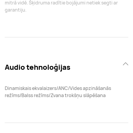
mitrā vidē. Šķidruma radītie bojājumi netiek segti ar
garantiju.
Audio tehnoloģijas
Dinamiskais ekvalaizers/ANC/Vides apzināšanās
režīms/Balss režīms/Zvana trokšņu slāpēšana