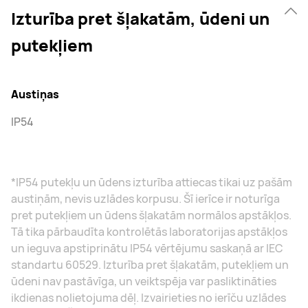
Izturība pret šļakatām, ūdeni un
putekļiem
Austiņas
IP54
*IP54 putekļu un ūdens izturība attiecas tikai uz pašām
austiņām, nevis uzlādes korpusu. Šī ierīce ir noturīga
pret putekļiem un ūdens šļakatām normālos apstākļos.
Tā tika pārbaudīta kontrolētās laboratorijas apstākļos
un ieguva apstiprinātu IP54 vērtējumu saskaņā ar IEC
standartu 60529. Izturība pret šļakatām, putekļiem un
ūdeni nav pastāvīga, un veiktspēja var pasliktināties
ikdienas nolietojuma dēļ. Izvairieties no ierīču uzlādes