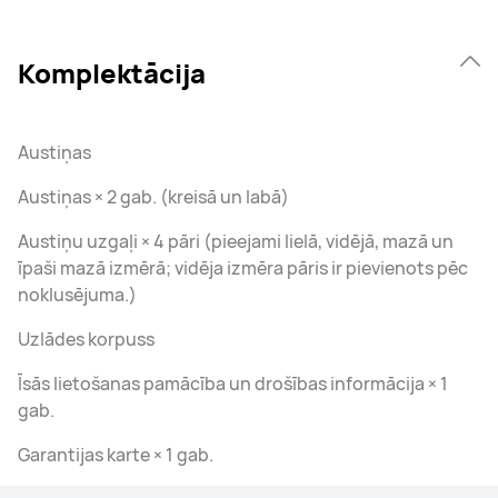
Komplektācija
Austiņas
Austiņas × 2 gab. (kreisā un labā)
Austiņu uzgaļi × 4 pāri (pieejami lielā, vidējā, mazā un
īpaši mazā izmērā; vidēja izmēra pāris ir pievienots pēc
noklusējuma.)
Uzlādes korpuss
Īsās lietošanas pamācība un drošības informācija × 1
gab.
Garantijas karte × 1 gab.