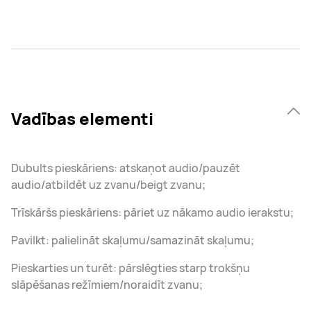
Vadības elementi
Dubults pieskāriens: atskaņot audio/pauzēt
audio/atbildēt uz zvanu/beigt zvanu;
Trīskāršs pieskāriens: pāriet uz nākamo audio ierakstu;
Pavilkt: palielināt skaļumu/samazināt skaļumu;
Pieskarties un turēt: pārslēgties starp trokšņu
slāpēšanas režīmiem/noraidīt zvanu;