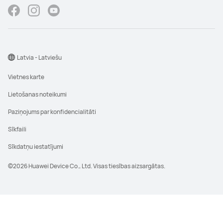
Latvia - Latviešu
Vietnes karte
Lietošanas noteikumi
Paziņojums par konfidencialitāti
Sīkfaili
Sīkdatņu iestatījumi
©2026 Huawei Device Co., Ltd. Visas tiesības aizsargātas.