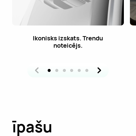
Akumulatora darbības laiks līdz
21 dienai.
1
īpašu