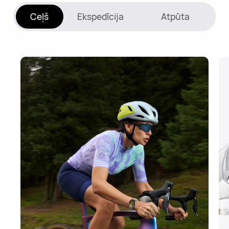
Ceļš
Ekspedīcija
Atpūta