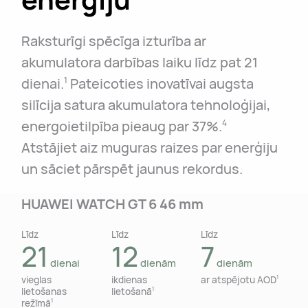
Raksturīgi spēcīga izturība ar
akumulatora darbības laiku līdz pat 21
dienai.
Pateicoties inovatīvai augsta
1
silīcija satura akumulatora tehnoloģijai,
energoietilpība pieaug par 37%.
4
Atstājiet aiz muguras raizes par enerģiju
un sāciet pārspēt jaunus rekordus.
HUAWEI WATCH GT 6 46 mm
Līdz
līdz
Līdz
līdz
Līdz
līdz
21
14
12
7
7
5
dienai
dienām
dienām
dienām
dienām
dienām
vieglas
vieglas
ikdienas
ikdienas
ar atspējotu AOD
ar atspējotu AOD
1
1
lietošanas
lietošanas
lietošanā
lietošanā
1
1
režīmā
režīmā
1
1