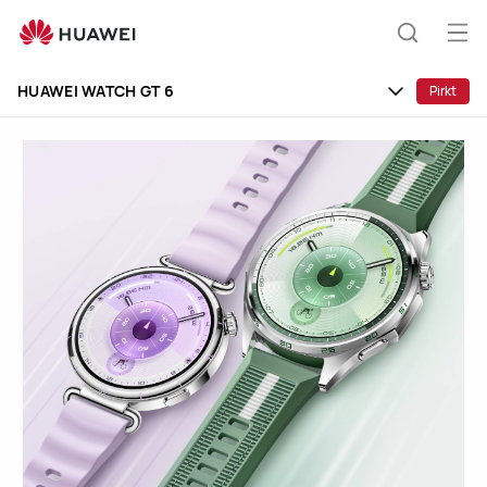
HUAWEI
WATCH
Atv
Meklēša
GT
izvē
6
HUAWEI WATCH GT 6
Pirkt