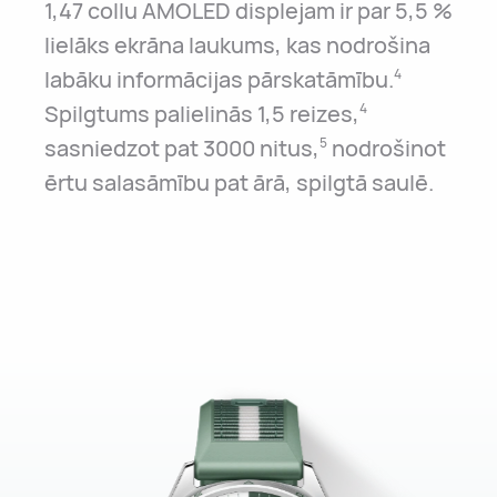
1,47 collu AMOLED displejam ir par 5,5 %
lielāks ekrāna laukums, kas nodrošina
labāku informācijas pārskatāmību.
4
Spilgtums palielinās 1,5 reizes,
4
sasniedzot pat 3000 nitus,
nodrošinot
5
ērtu salasāmību pat ārā, spilgtā saulē.