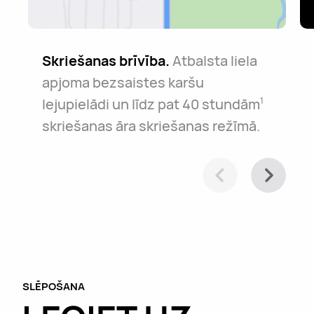
Skriešanas brīvība.
Atbalsta liela
apjoma bezsaistes karšu
lejupielādi un līdz pat 40 stundām
1
skriešanas āra skriešanas režīmā.
SLĒPOŠANA