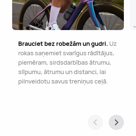
*A
Brauciet bez robežām un gudri.
Uz
Ceļš ir garš, bet drošs.
Pārziniet savu ceļu.
Neatkarīgi no
Pulkstenis
rokas saņemiet svarīgus rādītājus,
vienmēr jums sastādīs kompāniju,
tā, vai dodaties uz darbu vai
piemēram, sirdsdarbības ātrumu,
pat ārkārtas situācijās. Vienkārši
izpētes braucienā pa pilsētu,
slīpumu, ātrumu un distanci, lai
atpūtieties un brauciet tālāk.
viedpulkstenis palīdzēs jums viegli
pilnveidotu savus treniņus ceļā.
orientēties.