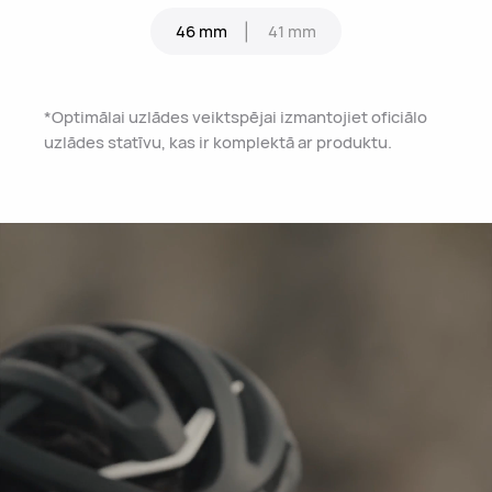
46 mm
41 mm
*Optimālai uzlādes veiktspējai izmantojiet oficiālo
uzlādes statīvu, kas ir komplektā ar produktu.