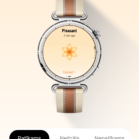
Patīkams
Neitrāls
Nepatīkams