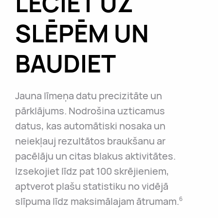
LECIET UZ
SLĒPĒM UN
BAUDIET
Jauna līmeņa datu precizitāte un
pārklājums. Nodrošina uzticamus
datus, kas automātiski nosaka un
neiekļauj rezultātos braukšanu ar
pacēlāju un citas blakus aktivitātes.
Izsekojiet līdz pat 100 skrējieniem,
aptverot plašu statistiku no vidējā
slīpuma līdz maksimālajam ātrumam.
6