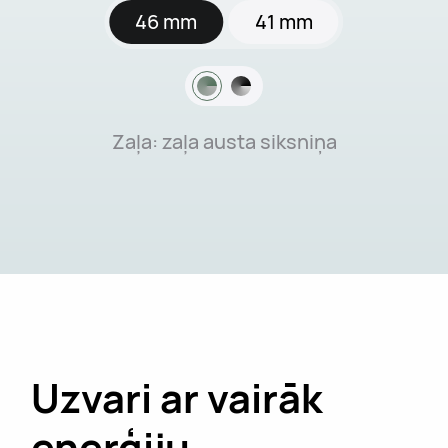
46 mm
41 mm
Zaļa: zaļa austa siksniņa
Uzvari ar vairāk
enerģiju