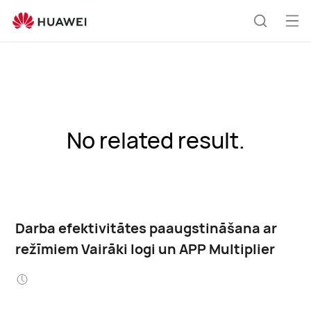
Atv
Meklēša
izvē
No related result.
Darba efektivitātes paaugstināšana ar
režīmiem Vairāki logi un APP Multiplier