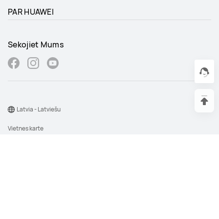
PAR HUAWEI
Sekojiet Mums
Latvia - Latviešu
Vietnes karte
Lietošanas noteikumi
Paziņojums par konfidencialitāti
Sīkfaili
Sīkdatņu iestatījumi
©2026 Huawei Device Co., Ltd. Visas tiesības aizsargātas.