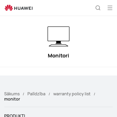
monitor
Atv
Meklēša
izvē
Monitori
Sākums
Palīdzība
warranty policy list
monitor
PRODUKTI