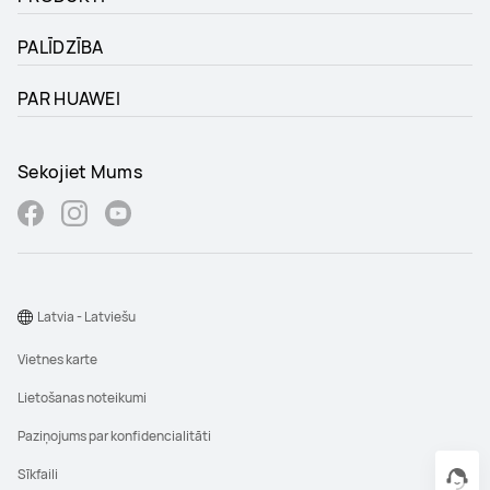
PALĪDZĪBA
PAR HUAWEI
Sekojiet Mums
Latvia - Latviešu
Vietnes karte
Lietošanas noteikumi
Paziņojums par konfidencialitāti
Sīkfaili