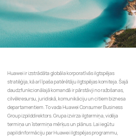
Huawei ir izstrādāta globāla korporatīvās ilgtspējas
stratēģija, kā arī īpaša patērētāju ilgtspējas komiteja. Šajā
daudzfunkcionālajā komandā ir pārstāvji no ražošanas,
cilvēkresursu, juridiskā, komunikāciju un citiem biznesa
departamentiem. To vada Huawei Consumer Business
Group izpilddirektors. Grupa izvirza ilgtermiņa, vidēja
termiņa un īstermiņa mērķus un plānus. Lai iegūtu
papildinformāciju par Huawei ilgtspējas programmu,