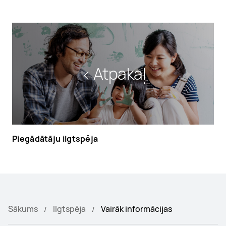
Atpakaļ
Piegādātāju ilgtspēja
Sākums
Ilgtspēja
Vairāk informācijas