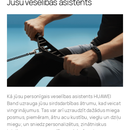
Jūsu veselības asistents
Kā jūsu personīgais veselības asistents HUAWEI
Band uzrauga jūsu sirdsdarbības ātrumu, kad veicat
vingrinājumus. Tas var arī uzraudzīt dažādus miega
posmus, piemēram, ātru acu kustību, vieglu un dziļu
miegu; un sniedz personalizētus, zinātniskus