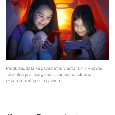
Pārāk daudz laika pavadiet ar viedtālruni? Huawei
tehnoloģija aizsargā acis, samazinot ekrāna
izstaroto kaitīgo zilo gaismu.