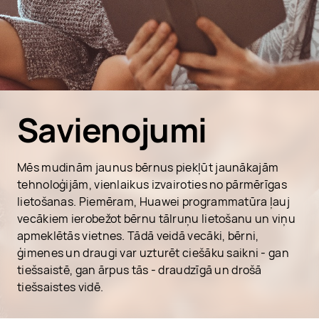
Savienojumi
Mēs mudinām jaunus bērnus piekļūt jaunākajām
tehnoloģijām, vienlaikus izvairoties no pārmērīgas
lietošanas. Piemēram, Huawei programmatūra ļauj
vecākiem ierobežot bērnu tālruņu lietošanu un viņu
apmeklētās vietnes. Tādā veidā vecāki, bērni,
ģimenes un draugi var uzturēt ciešāku saikni - gan
tiešsaistē, gan ārpus tās - draudzīgā un drošā
tiešsaistes vidē.