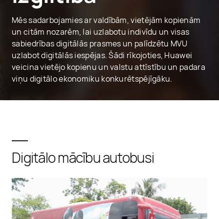
Mēs sadarbojamies ar valdībām, vietējām kopienām
un citām nozarēm, lai uzlabotu indivīdu un visas
sabiedrības digitālās prasmes un palīdzētu MVU
uzlabot digitālās iespējas. Šādi rīkojoties, Huawei
veicina vietējo kopienu un valstu attīstību un padara
viņu digitālo ekonomiku konkurētspējīgāku.
Digitālo mācību autobusi