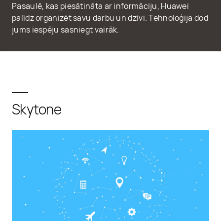
Pasaulē, kas piesātināta ar informāciju, Huawei
palīdz organizēt savu darbu un dzīvi. Tehnoloģija dod
jums iespēju sasniegt vairāk.
Skytone