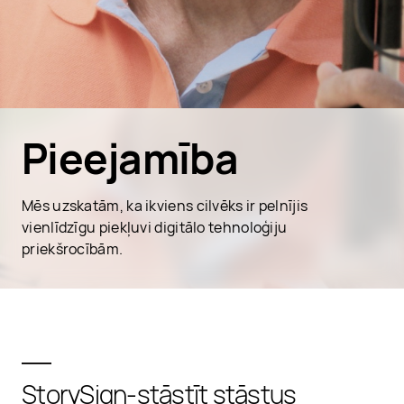
Pieejamība
Mēs uzskatām, ka ikviens cilvēks ir pelnījis
vienlīdzīgu piekļuvi digitālo tehnoloģiju
priekšrocībām.
StorySign-stāstīt stāstus