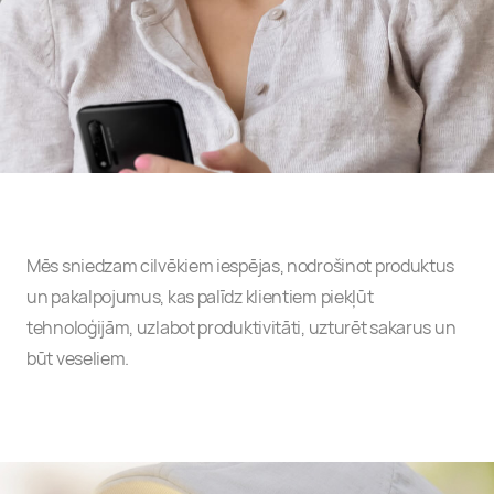
Mēs sniedzam cilvēkiem iespējas, nodrošinot produktus
un pakalpojumus, kas palīdz klientiem piekļūt
tehnoloģijām, uzlabot produktivitāti, uzturēt sakarus un
būt veseliem.