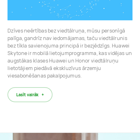
Dzīves neērtības bez viedtālruņa, mūsu personīgā
palīga, gandrīz nav iedomājamas, taču viedtālrunis
bez tīkla savienojuma principā ir bezjēdzīgs. Huawei
Skytone ir mobilā lietojumprogramma, kas vidējas un
augstākas klases Huawei un Honor viedtālruņu
lietotājiem piedāvā ekskluzīvus ārzemju
viesabonēšanas pakalpojumus.
Lasīt vairāk