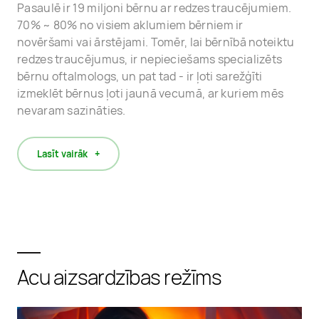
Pasaulē ir 19 miljoni bērnu ar redzes traucējumiem.
70% ~ 80% no visiem aklumiem bērniem ir
novēršami vai ārstējami. Tomēr, lai bērnībā noteiktu
redzes traucējumus, ir nepieciešams specializēts
bērnu oftalmologs, un pat tad - ir ļoti sarežģīti
izmeklēt bērnus ļoti jaunā vecumā, ar kuriem mēs
nevaram sazināties.
Lasīt vairāk
Acu aizsardzības režīms