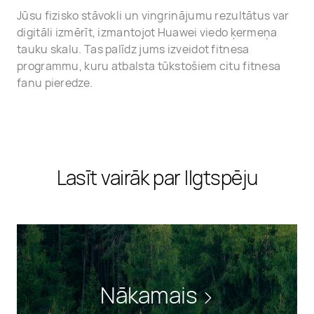
Jūsu fizisko stāvokli un vingrinājumu rezultātus var
digitāli izmērīt, izmantojot Huawei viedo ķermeņa
tauku skalu. Tas palīdz jums izveidot fitnesa
programmu, kuru atbalsta tūkstošiem citu fitnesa
fanu pieredze.
Lasīt vairāk par Ilgtspēju
Nākamais