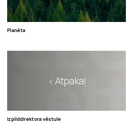
Planēta
Atpakaļ
Izpilddirektora vēstule