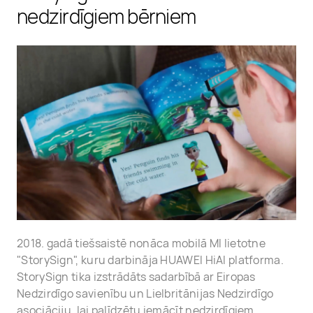
nedzirdīgiem bērniem
2018. gadā tiešsaistē nonāca mobilā MI lietotne
"StorySign", kuru darbināja HUAWEI HiAI platforma.
StorySign tika izstrādāts sadarbībā ar Eiropas
Nedzirdīgo savienību un Lielbritānijas Nedzirdīgo
asociāciju, lai palīdzētu iemācīt nedzirdīgiem