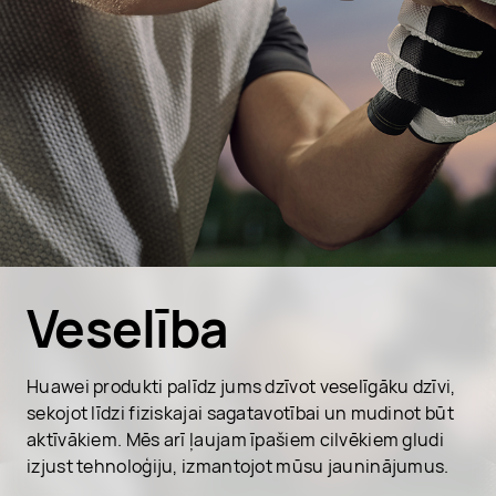
Veselība
Huawei produkti palīdz jums dzīvot veselīgāku dzīvi,
sekojot līdzi fiziskajai sagatavotībai un mudinot būt
aktīvākiem. Mēs arī ļaujam īpašiem cilvēkiem gludi
izjust tehnoloģiju, izmantojot mūsu jauninājumus.