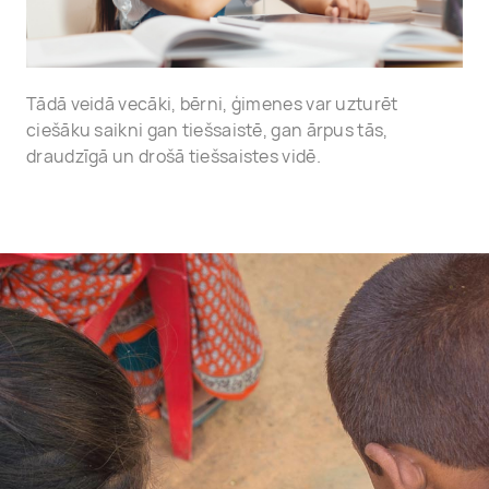
Tādā veidā vecāki, bērni, ģimenes var uzturēt
ciešāku saikni gan tiešsaistē, gan ārpus tās,
draudzīgā un drošā tiešsaistes vidē.