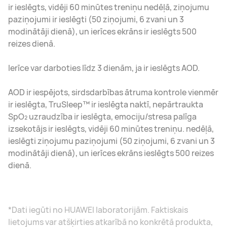
ir ieslēgts, vidēji 60 minūtes treniņu nedēļā, ziņojumu
paziņojumi ir ieslēgti (50 ziņojumi, 6 zvani un 3
modinātāji dienā), un ierīces ekrāns ir ieslēgts 500
reizes dienā.
Ierīce var darboties līdz 3 dienām, ja ir ieslēgts AOD.
AOD ir iespējots, sirdsdarbības ātruma kontrole vienmēr
ir ieslēgta, TruSleep™ ir ieslēgta naktī, nepārtraukta
SpO₂ uzraudzība ir ieslēgta, emociju/stresa palīga
izsekotājs ir ieslēgts, vidēji 60 minūtes treniņu. nedēļā,
ieslēgti ziņojumu paziņojumi (50 ziņojumi, 6 zvani un 3
modinātāji dienā), un ierīces ekrāns ieslēgts 500 reizes
dienā.
*Dati iegūti no HUAWEI laboratorijām. Faktiskais
lietojums var atšķirties atkarībā no konkrētā produkta,