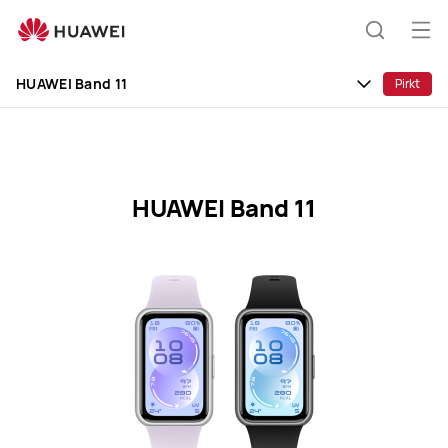
HUAWEI
Band
Atv
Meklēša
11
izvē
Specification
HUAWEI Band 11
Pirkt
HUAWEI Band 11