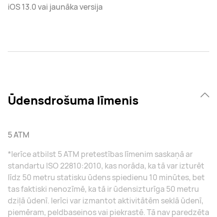
iOS 13.0 vai jaunāka versija
Ūdensdrošuma līmenis
5 ATM
*Ierīce atbilst 5 ATM pretestības līmenim saskaņā ar
standartu ISO 22810:2010, kas norāda, ka tā var izturēt
līdz 50 metru statisku ūdens spiedienu 10 minūtes, bet
tas faktiski nenozīmē, ka tā ir ūdensizturīga 50 metru
dziļā ūdenī. Ierīci var izmantot aktivitātēm seklā ūdenī,
piemēram, peldbaseinos vai piekrastē. Tā nav paredzēta