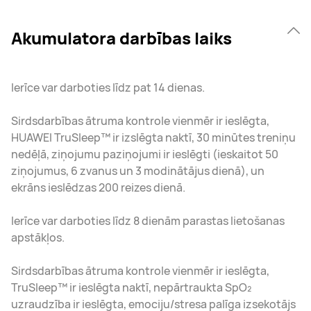
Akumulatora darbības laiks
Ierīce var darboties līdz pat 14 dienas.
Sirdsdarbības ātruma kontrole vienmēr ir ieslēgta,
HUAWEI TruSleep™ ir izslēgta naktī, 30 minūtes treniņu
nedēļā, ziņojumu paziņojumi ir ieslēgti (ieskaitot 50
ziņojumus, 6 zvanus un 3 modinātājus dienā), un
ekrāns ieslēdzas 200 reizes dienā.
Ierīce var darboties līdz 8 dienām parastas lietošanas
apstākļos.
Sirdsdarbības ātruma kontrole vienmēr ir ieslēgta,
TruSleep™ ir ieslēgta naktī, nepārtraukta SpO₂
uzraudzība ir ieslēgta, emociju/stresa palīga izsekotājs