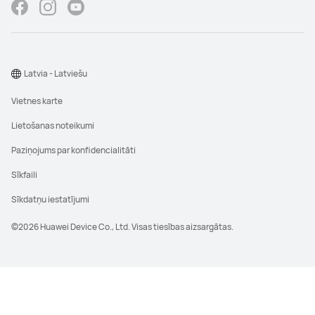
Latvia - Latviešu
Vietnes karte
Lietošanas noteikumi
Paziņojums par konfidencialitāti
Sīkfaili
Sīkdatņu iestatījumi
©2026 Huawei Device Co., Ltd. Visas tiesības aizsargātas.