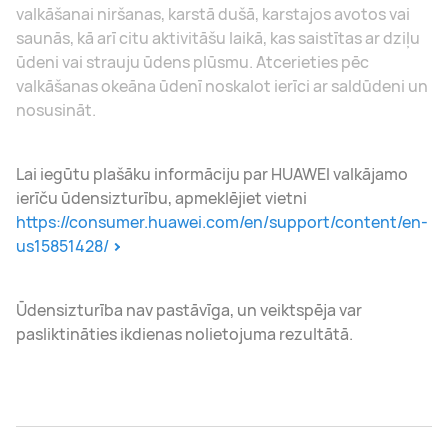
valkāšanai niršanas, karstā dušā, karstajos avotos vai
saunās, kā arī citu aktivitāšu laikā, kas saistītas ar dziļu
ūdeni vai strauju ūdens plūsmu. Atcerieties pēc
valkāšanas okeāna ūdenī noskalot ierīci ar saldūdeni un
nosusināt.
Lai iegūtu plašāku informāciju par HUAWEI valkājamo
ierīču ūdensizturību, apmeklējiet vietni
https://consumer.huawei.com/en/support/content/en-
us15851428/
Ūdensizturība nav pastāvīga, un veiktspēja var
pasliktināties ikdienas nolietojuma rezultātā.