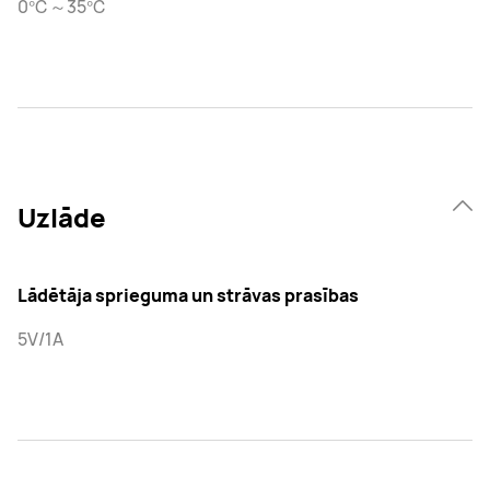
0℃～35℃
Uzlāde
Lādētāja sprieguma un strāvas prasības
5V/1A