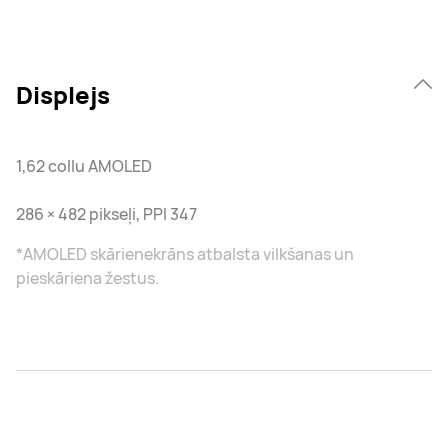
Displejs
1,62 collu AMOLED
286 × 482 pikseļi, PPI 347
*AMOLED skārienekrāns atbalsta vilkšanas un
pieskāriena žestus.