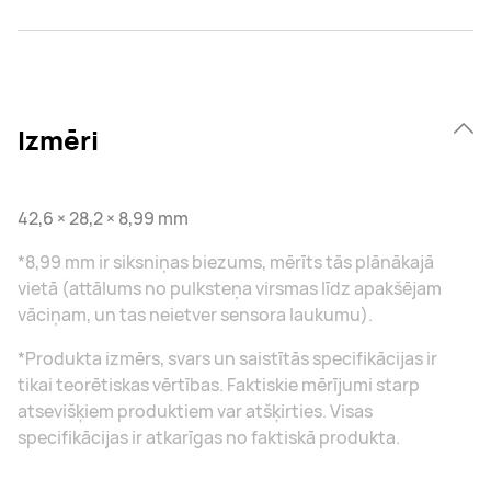
Izmēri
42,6 × 28,2 × 8,99 mm
*8,99 mm ir siksniņas biezums, mērīts tās plānākajā
vietā (attālums no pulksteņa virsmas līdz apakšējam
vāciņam, un tas neietver sensora laukumu).
*Produkta izmērs, svars un saistītās specifikācijas ir
tikai teorētiskas vērtības. Faktiskie mērījumi starp
atsevišķiem produktiem var atšķirties. Visas
specifikācijas ir atkarīgas no faktiskā produkta.