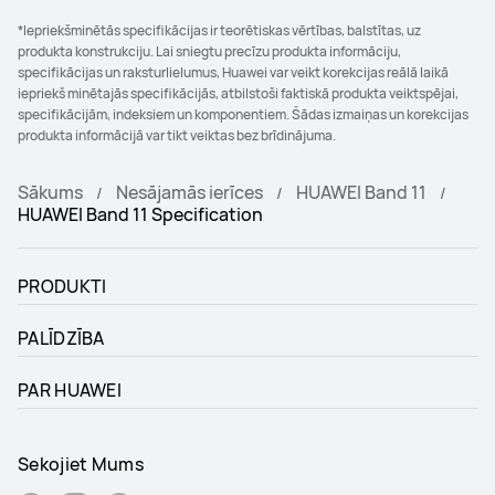
*Iepriekšminētās specifikācijas ir teorētiskas vērtības, balstītas, uz
produkta konstrukciju. Lai sniegtu precīzu produkta informāciju,
specifikācijas un raksturlielumus, Huawei var veikt korekcijas reālā laikā
iepriekš minētajās specifikācijās, atbilstoši faktiskā produkta veiktspējai,
specifikācijām, indeksiem un komponentiem. Šādas izmaiņas un korekcijas
produkta informācijā var tikt veiktas bez brīdinājuma.
Sākums
Nesājamās ierīces
HUAWEI Band 11
HUAWEI Band 11 Specification
PRODUKTI
PALĪDZĪBA
PAR HUAWEI
Sekojiet Mums