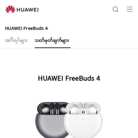
HUAWEI
FreeBuds
me
ရှာဖွေ
4
ကို
Specification
HUAWEI FreeBuds 4
ဖွ
ရန်
အင်္ဂါရပ်များ
သတ်မှတ်ချက်များ
င့်
ပါ
HUAWEI FreeBuds 4