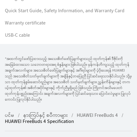
Quick Start Guide, Safety Information, and Warranty Card
Warranty certificate
USB-C cable
*အထက်တွင်ဖော်ပြထားသည့် အသေးစိတ်ဖော်ပြချက်များသည် ထုတ်ကုန်၏ ဒီဇိုင်းကို
အခြေခံထားသော သဘောတရားအရ စံနှုန်းများ ဖြစ်ပါသည်။ မှန်ကန်တိကျသည့် ထုတ်ကုန်
အချက်အလက်များ၊ အသေးစိတ်ဖော်ပြချက်များနှင့် အင်္ဂါရပ်များကို ပံ့ပိုးပေးရန် HUAWEI
သည် အသေးစိတ်သတ်မှတ်ချက်များကို အချိန်နှင့်တပြေးညီ ပြင်ဆင်ရေးသားနိုင်ပါသည်။ သို့မှ
သာ ထုတ်ကုန်စွမ်းဆောင်ရည်များ၊ အသေးစိတ် သတ်မှတ်ချက်များ၊ ညွှန်းကိန်းများနှင့် တက
ယ့်ထုတ်ကုန်၏ အစိတ်အပိုင်းများနှင့် ကိုက်ညီမှုရှိမည် ဖြစ်သည်။ ကြိုတင်အသိမပေးဘဲ
ထုတ်ကုန်ပစ္စည်းအကြောင်း အချက်အလက်များကို ပြင်ဆင်ရေးသား ပြောင်းလဲမှုများ ပြုလုပ်
ကောင်း ပြုလုပ်နိုင်ပါသည်။
ပင်မ
နားကြပ်နှင့် စပီကာများ
HUAWEI FreeBuds 4
HUAWEI FreeBuds 4 Specification