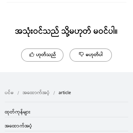
အသုံးဝင်သည် သို့မဟုတ် မဝင်ပါ။
ဟုတ်သည်
မဟုတ်ပါ
ပင်မ
အထောက်အပံ့
article
ထုတ်ကုန်များ
အထောက်အပံ့