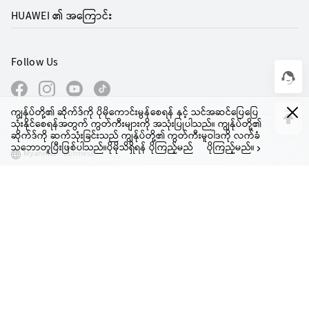
HUAWEI ၏ အကြောင်း
Follow Us
ကျွန်ုပ်တို့၏ ဆိုက်ဒ်ကို ပိုမိုကောင်းမွန်စေရန် နှင့် သင်အဆင်ပြေပြေ
သုံးနိုင်စေရန်အတွက် ကွတ်ကီးများကို အသုံးပြုပါသည်။ ကျွန်ုပ်တို့၏
ဆိုက်ဒ်ကို ဆက်သုံးခြင်းသည် ကျွန်ုပ်တို့၏ ကွတ်ကီးမူဝါဒကို လက်ခံ
သဘောတူပြီးဖြစ်ပါသည်။ပိုမိုသိရှိရန် ပိုကြည့်မည်
ပိုကြည့်မည်။
Myanmar - Burmese
Site Map
Terms Of Use
Privacy Policy
Cookies
Copyright © 1998-2026 Huawei Device Co., Ltd. All rights reserved.