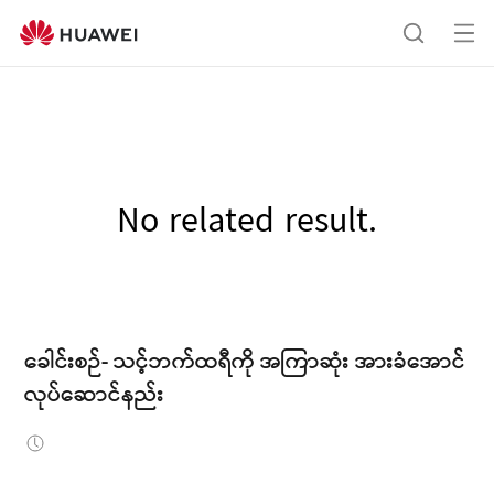
me
ရှာဖွေ
ကို
ဖွ
ရန်
င့်
ပါ
No related result.
ခေါင်းစဉ်- သင့်ဘက်ထရီကို အကြာဆုံး အားခံအောင်
လုပ်ဆောင်နည်း