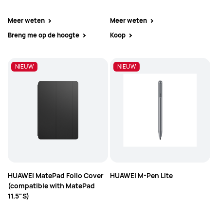
Meer weten
Meer weten
Breng me op de hoogte
Koop
NIEUW
NIEUW
NIEUW
HUAWEI MatePad Folio Cover
HUAWEI M-Pen Lite
(compatible with MatePad
11.5"S)