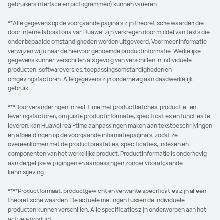
gebruikersinterface en pictogrammen) kunnen variëren.
**Alle gegevens op de voorgaande pagina's zijn theoretische waarden die
door interne laboratoria van Huawei zijn verkregen door middel van tests die
onder bepaalde omstandigheden worden uitgevoerd. Voor meer informatie
verwijzen wij u naar de hiervoor genoemde productinformatie. Werkelijke
gegevens kunnen verschillen als gevolg van verschillen in individuele
producten, softwareversies, toepassingsomstandigheden en
omgevingsfactoren. Alle gegevens zijn onderhevig aan daadwerkelijk
gebruik.
***Door veranderingen in real-time met productbatches, productie- en
leveringsfactoren, om juiste productinformatie, specificaties en functies te
leveren, kan Huawei real-time aanpassingen maken aan tekstbeschrijvingen
en afbeeldingen op de voorgaande informatiepagina's, zodat ze
overeenkomen met de productprestaties, specificaties, indexen en
componenten van het werkelijke product. Productinformatie is onderhevig
aan dergelijke wijzigingen en aanpassingen zonder voorafgaande
kennisgeving.
****Productformaat, productgewicht en verwante specificaties zijn alleen
theoretische waarden. De actuele metingen tussen de individuele
producten kunnen verschillen. Alle specificaties zijn onderworpen aan het
actuele product.