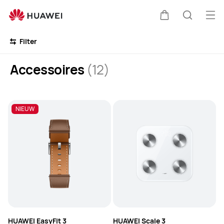
Accessoires
Op
Kar
Zoeken
me
Clo
Filter
Accessoires
(12)
NIEUW
NIEUW
HUAWEI EasyFit 3
HUAWEI Scale 3