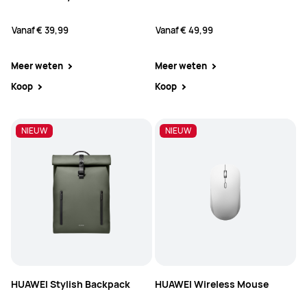
Vanaf
€ 39,99
Vanaf
€ 49,99
Meer weten
Meer weten
Koop
Koop
NIEUW
NIEUW
NIEUW
HUAWEI Stylish Backpack
HUAWEI Wireless Mouse