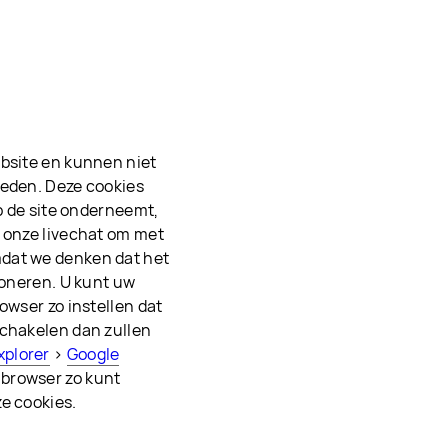
ebsite en kunnen niet
oeden. Deze cookies
op de site onderneemt,
n onze livechat om met
mdat we denken dat het
ioneren. U kunt uw
owser zo instellen dat
schakelen dan zullen
xplorer
>
Google
 browser zo kunt
e cookies.