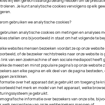
kies wij een gerechtvaardigd belang hebben om de prestati
troleren. Je kunt analytische cookies vervolgens op elk 
geren.
rom gebruiken we analytische cookies?
gebruiken analytische cookies om metingen en analyses mo
kies stellen ons bijvoorbeeld in staat om het volgende te be
elke websites mensen bezoeken voordat ze op onze websit
voorbeeld, of de bezoeker rechtstreeks naar onze website is g
 link van een zoekmachine of een sociale mediapost heeft g
elke de meest en minst populaire pagina's op onze website zi
oekers aan elke pagina en elk deel van de pagina besteden, 
ppen ze klikken.
nformatie over het apparaat dat je gebruikt om toegang te kri
voorbeeld het merk en model van het apparaat, welke browse
turingssysteem je gebruikt.
emografische informatie over bezoekers van onze site, bijvo
r welk percentage van onze webbezoekers mannen of