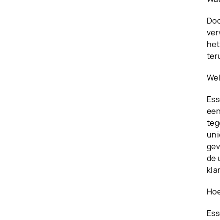
Doo
ver
het
ter
Wel
Ess
een
teg
uni
gev
de 
kla
Hoe
Ess