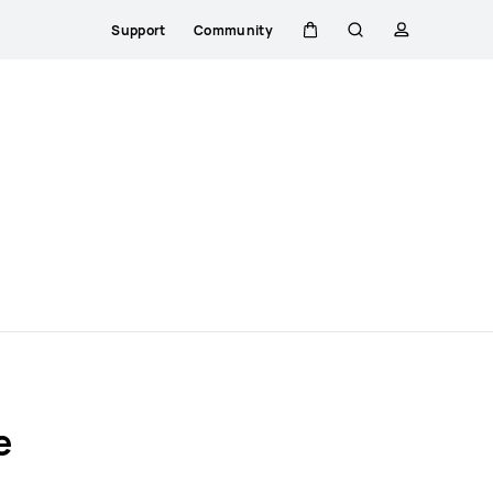
Support
Community
Kar
Zoeken
profiel
Close
e