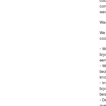
coo
con
wei
Waa
We 
coo
- W
bij
een
- W
bez
kno
- I
bij
bes
- D
ove