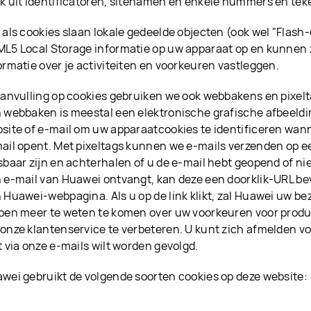
k uit identificatoren, sitenamen en enkele nummers en tek
 als cookies slaan lokale gedeelde objecten (ook wel "Flas
L5 Local Storage informatie op uw apparaat op en kunnen 
ormatie over je activiteiten en voorkeuren vastleggen.
aanvulling op cookies gebruiken we ook webbakens en pixelt
 webbaken is meestal een elektronische grafische afbeeldi
site of e-mail om uw apparaatcookies te identificeren wann
ail opent. Met pixeltags kunnen we e-mails verzenden op e
sbaar zijn en achterhalen of u de e-mail hebt geopend of niet
 e-mail van Huawei ontvangt, kan deze een doorklik-URL bev
 Huawei-webpagina. Als u op de link klikt, zal Huawei uw be
pen meer te weten te komen over uw voorkeuren voor produ
onze klantenservice te verbeteren. U kunt zich afmelden vo
t via onze e-mails wilt worden gevolgd.
wei gebruikt de volgende soorten cookies op deze website: