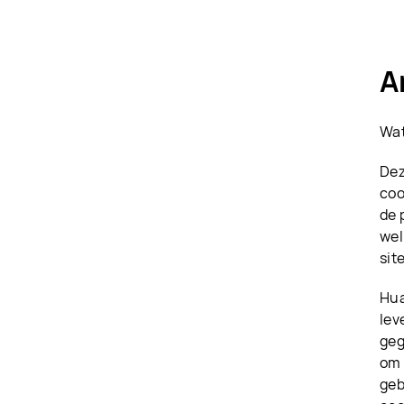
A
Wat
Dez
coo
de 
wel
sit
Hua
lev
geg
om 
geb