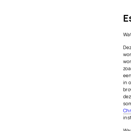
E
Wat
Dez
wor
wor
zoa
een
in 
bro
dez
som
Ch
ins
Waa