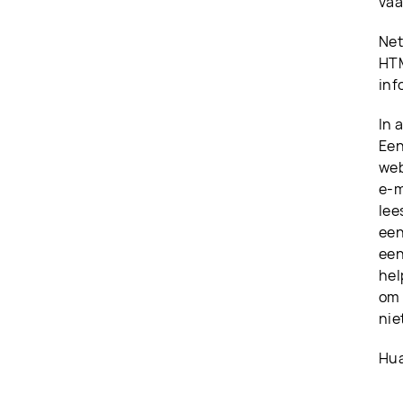
vaa
Net
HTM
inf
In 
Een
web
e-m
lee
een
een
hel
om 
nie
Hua