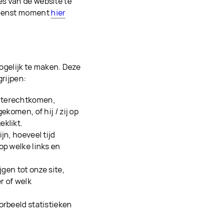
es van de website te
gewenst moment
hier
gelijk te maken. Deze
grijpen:
e terechtkomen,
ekomen, of hij / zij op
eklikt.
jn, hoeveel tijd
op welke links en
jgen tot onze site,
r of welk
orbeeld statistieken