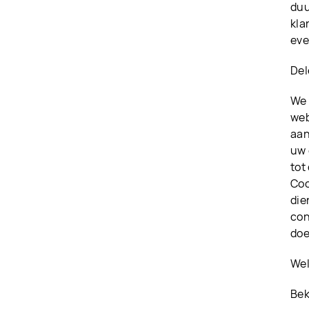
duu
kla
eve
Del
We 
web
aan
uw 
tot
Coo
die
con
doe
Wel
Bek