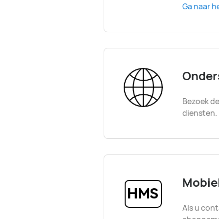
Ga naar h
Onder
Bezoek d
diensten.
Mobiel
Als u con