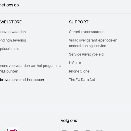
et ons op
WEI STORE
SUPPORT
oopvoorwaarden
Garantievoorwaarden
nding & levering
Vraag over garantieperiode en
ondersteuningsservice
gstuurbeleid
Service Privacybeleid
HiSuite
mene voorwaarden van het programma
EI-punten
Phone Clone
 de overeenkomst herroepen
The EU Data Act
Volg ons