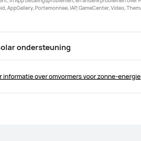
t, In App betalingsproblemen, en andere problemen over H
d, AppGallery, Portemonnee, IAP, GameCenter, Video, Thema's
Solar ondersteuning
er informatie over omvormers voor zonne-energie