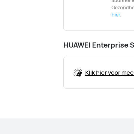
abonnemen
Gezondhei
hier
.
HUAWEI Enterprise 
Klik hier voor me