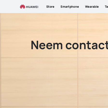
Neem
Store
Smartphone
Wearable
Ta
contact
met
ons
op
Neem contact