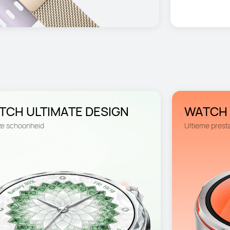
WATCH ULTIMATE DESIGN 
WATCH 
oze schoonheid
Ultieme prest