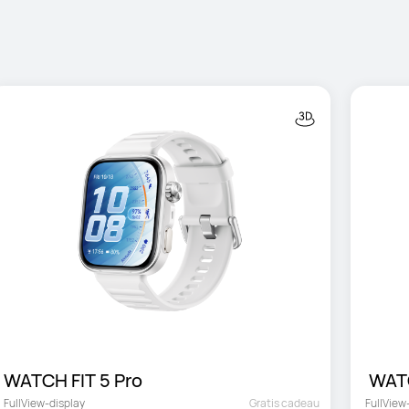
WATCH FIT 5 Pro
 WAT
FullView-display
Gratis cadeau
FullView