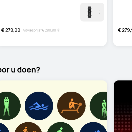
€ 279,99
€ 279
Adviesprijs*
€ 299,99
or u doen?