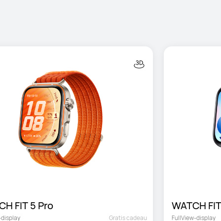
CH FIT 5 Pro
WATCH FIT
-display
Gratis cadeau
FullView-display