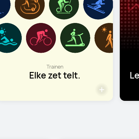
Gezondheid
Let op wat je lichaam je
vertelt.