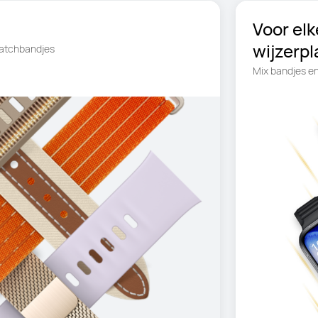
Voor el
wijzerpl
atchbandjes
Mix bandjes en