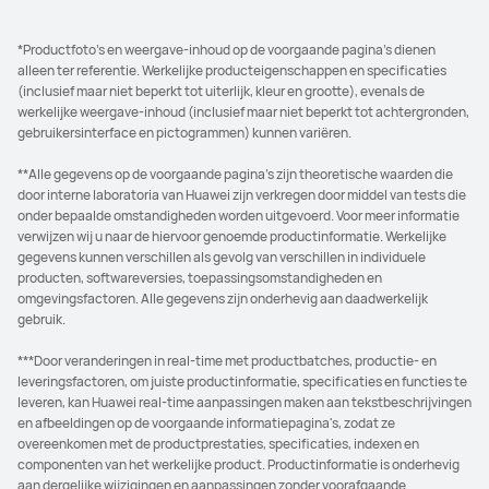
*Productfoto's en weergave-inhoud op de voorgaande pagina's dienen
alleen ter referentie. Werkelijke producteigenschappen en specificaties
(inclusief maar niet beperkt tot uiterlijk, kleur en grootte), evenals de
werkelijke weergave-inhoud (inclusief maar niet beperkt tot achtergronden,
gebruikersinterface en pictogrammen) kunnen variëren.
**Alle gegevens op de voorgaande pagina's zijn theoretische waarden die
door interne laboratoria van Huawei zijn verkregen door middel van tests die
onder bepaalde omstandigheden worden uitgevoerd. Voor meer informatie
verwijzen wij u naar de hiervoor genoemde productinformatie. Werkelijke
gegevens kunnen verschillen als gevolg van verschillen in individuele
producten, softwareversies, toepassingsomstandigheden en
omgevingsfactoren. Alle gegevens zijn onderhevig aan daadwerkelijk
gebruik.
***Door veranderingen in real-time met productbatches, productie- en
leveringsfactoren, om juiste productinformatie, specificaties en functies te
leveren, kan Huawei real-time aanpassingen maken aan tekstbeschrijvingen
en afbeeldingen op de voorgaande informatiepagina's, zodat ze
overeenkomen met de productprestaties, specificaties, indexen en
componenten van het werkelijke product. Productinformatie is onderhevig
aan dergelijke wijzigingen en aanpassingen zonder voorafgaande