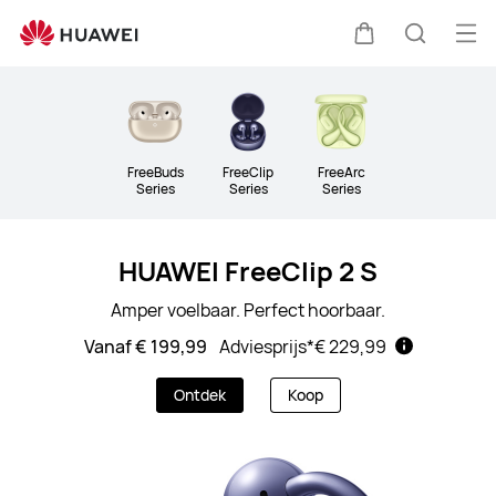
Audio
Op
Kar
Zoeken
me
Clo
FreeBuds
FreeClip
FreeArc
Series
Series
Series
HUAWEI FreeClip 2 S
Amper voelbaar. Perfect hoorbaar.
Vanaf € 199,99
Adviesprijs*
€ 229,99
Ontdek
Koop