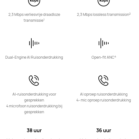
2
2,3 Mbps verliesvrije draadloze
2,3 Mbps lossless transmission
NIEUW
1
transmissie
HUAWEI FreeClip 2 S
Vanaf € 199,99
Adviesprijs*
€ 229,99
Ontdek
Koop
4
Dual-Engine AI Ruisonderdrukking
Open-fit ANC
HUAWEI FreeClip 2
AI-ruisonderdrukking voor
AI oproep ruisonderdrukking
Vanaf € 169,99
gesprekken
4- mic oproep ruisonderdrukking
Adviesprijs*
€ 199,99
4 microfoon ruisonderdrukking bij
gesprekken
Ontdek
Koop
38 uur
36 uur