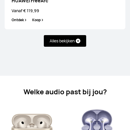
HUAWEI FreeArc
Vanaf € 119,99
HUAWEI FreeBuds 6i
Ontdek
Koop
Vanaf € 69,99
Adviesprijs*
€ 99,99
Ontdek
Koop
Alles bekijken
HUAWEI FreeBuds SE 4 ANC
Vanaf € 49,99
Adviesprijs*
€ 59,99
Welke audio past bij jou?
Ontdek
Koop