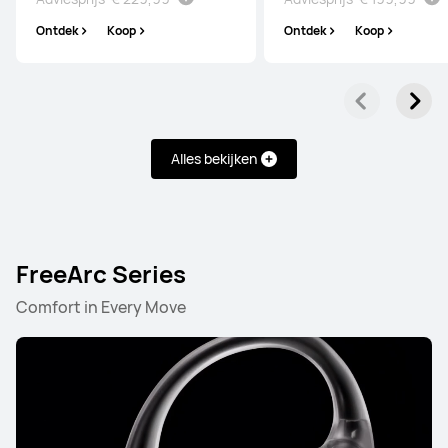
Ontdek
Koop
Ontdek
Koop
FreeBuds Series
FreeClip Series
FreeArc Series
Alles bekijken
FreeBuds Series
FreeArc Series
HUAWEI FreeBuds Pro 5
Comfort in Every Move
Vanaf € 169,99
Adviesprijs*
€ 199,99
Ontdek
Koop