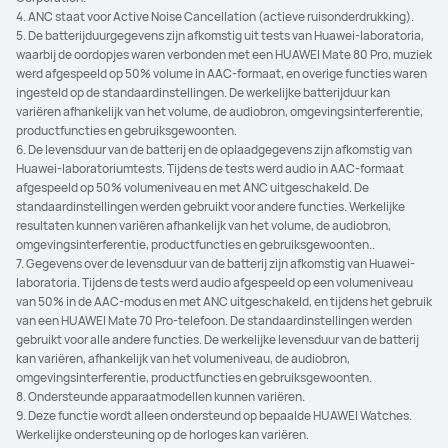
4. ANC staat voor Active Noise Cancellation (actieve ruisonderdrukking).
5. De batterijduurgegevens zijn afkomstig uit tests van Huawei-laboratoria,
waarbij de oordopjes waren verbonden met een HUAWEI Mate 80 Pro, muziek
werd afgespeeld op 50% volume in AAC-formaat, en overige functies waren
ingesteld op de standaardinstellingen. De werkelijke batterijduur kan
variëren afhankelijk van het volume, de audiobron, omgevingsinterferentie,
productfuncties en gebruiksgewoonten.
6. De levensduur van de batterij en de oplaadgegevens zijn afkomstig van
Huawei-laboratoriumtests. Tijdens de tests werd audio in AAC-formaat
afgespeeld op 50% volumeniveau en met ANC uitgeschakeld. De
standaardinstellingen werden gebruikt voor andere functies. Werkelijke
resultaten kunnen variëren afhankelijk van het volume, de audiobron,
omgevingsinterferentie, productfuncties en gebruiksgewoonten..
7. Gegevens over de levensduur van de batterij zijn afkomstig van Huawei-
laboratoria. Tijdens de tests werd audio afgespeeld op een volumeniveau
van 50% in de AAC-modus en met ANC uitgeschakeld, en tijdens het gebruik
van een HUAWEI Mate 70 Pro-telefoon. De standaardinstellingen werden
gebruikt voor alle andere functies. De werkelijke levensduur van de batterij
kan variëren, afhankelijk van het volumeniveau, de audiobron,
omgevingsinterferentie, productfuncties en gebruiksgewoonten.
8. Ondersteunde apparaatmodellen kunnen variëren.
9. Deze functie wordt alleen ondersteund op bepaalde HUAWEI Watches.
Werkelijke ondersteuning op de horloges kan variëren.