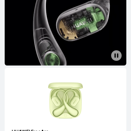
HUAWEI FreeBuds 6
Vanaf € 159,99
Ontdek
Koop
HUAWEI FreeBuds 7i
Vanaf € 79,99
Adviesprijs*
€ 99,99
Ontdek
Koop