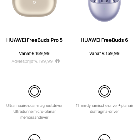
HUAWEI FreeBuds SE 3
Vanaf € 39,99
Adviesprijs*
€ 49,99
Ontdek
Breng me op de hoogte
HUAWEI FreeBuds Pro 5
HUAWEI FreeBuds 6
Vanaf € 169,99
Vanaf € 159,99
Adviesprijs*
€ 199,99
HUAWEI FreeBuds SE 2
Vanaf € 34,99
Adviesprijs*
€ 59,99
Ontdek
Koop
Ultralineaire dual-magneetdriver
11 mm dynamische driver + planair
Ultradunne micro-planar
diafragma-driver
membraandriver
FreeClip Series