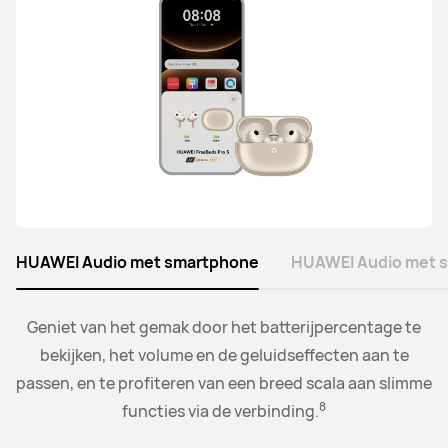
HUAWEI Audio met smartphone
HUAWEI Audio met 
Verbind de smartwatch met je oordopjes of speakers en
Geniet van het gemak door het batterijpercentage te
bedien de afspeellijst en het volumeniveau vanuit het
bekijken, het volume en de geluidseffecten aan te
9
passen, en te profiteren van een breed scala aan slimme
gemak van je pols.
8
functies via de verbinding.