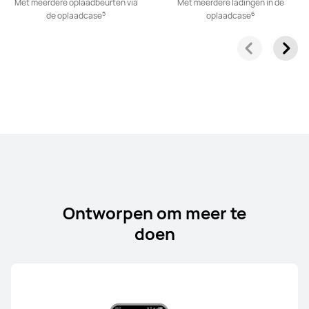
Met meerdere oplaadbeurten via
Met meerdere ladingen in de
5
6
de oplaadcase
oplaadcase
HUAWEI FreeClip
Vanaf € 149,99
Adviesprijs*
€ 199,99
Ontdek
Breng me op de hoogte
FreeArc Series
Ontworpen om meer te
doen
HUAWEI FreeArc
Vanaf € 119,99
Ontdek
Koop