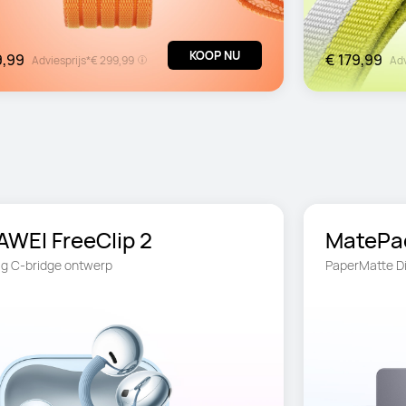
KOOP NU
9,99
€ 179,99
Adviesprijs*
€ 299,99
Adv
WEI FreeClip 2
ig C-bridge ontwerp
PaperMatte Di