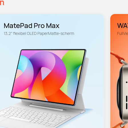
en
MatePad Pro Max
WAT
13,2" flexibel OLED PaperMatte-scherm
FullVi