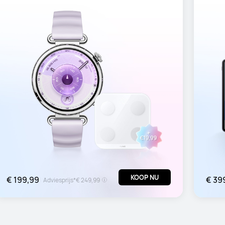
KOOP NU
€ 199,99
€ 39
Adviesprijs*
€ 249,99