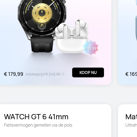
KOOP NU
€ 179,99
€ 16
Adviesprijs*
€ 249,99
WATCH GT 6 41mm
Mat
Fietsvermogen gemeten via de pols
Ultra