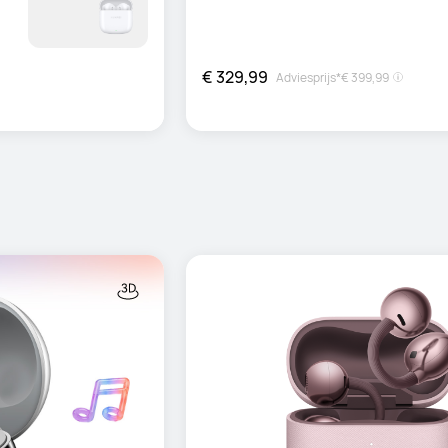
€ 329,99
Adviesprijs*
€ 399,99