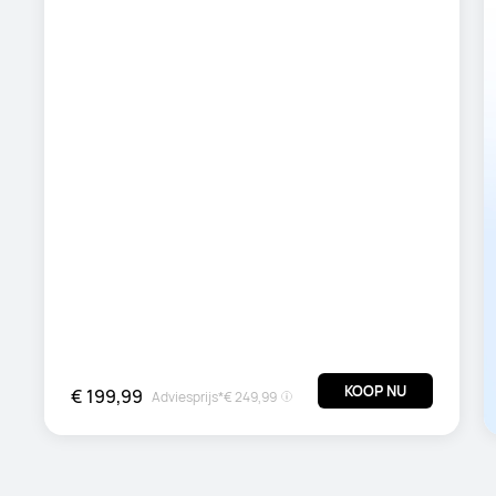
KOOP NU
€ 199,99
Adviesprijs*
€ 249,99