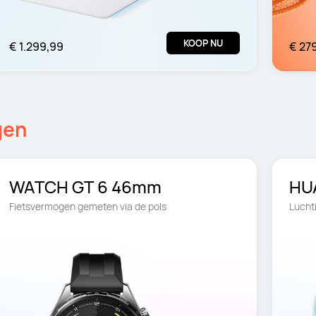
KOOP NU
€ 1.299,99
€ 27
gen
WATCH GT 6 46mm
HUA
Fietsvermogen gemeten via de pols
Lucht