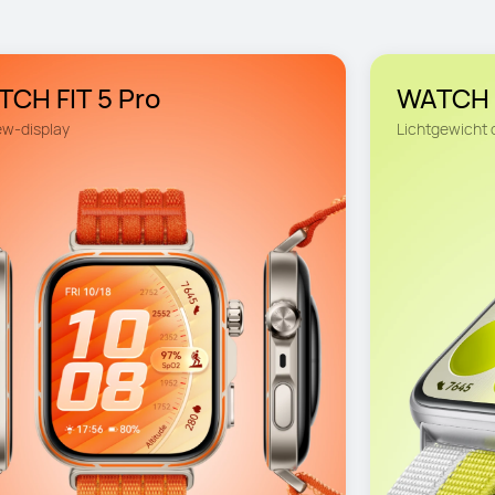
CH FIT 5 Pro
WATCH 
ew-display
Lichtgewicht