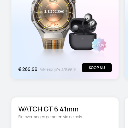
KOOP NU
€ 269,99
Adviesprijs*
€ 379,99
WATCH GT 6 41mm
Fietsvermogen gemeten via de pols