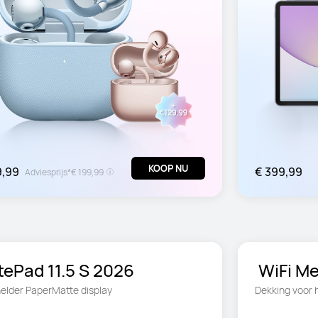
KOOP NU
9,99
€ 399,99
Adviesprijs*
€ 199,99
ePad 11.5 S 2026
 WiFi M
helder PaperMatte display
Dekking voor h