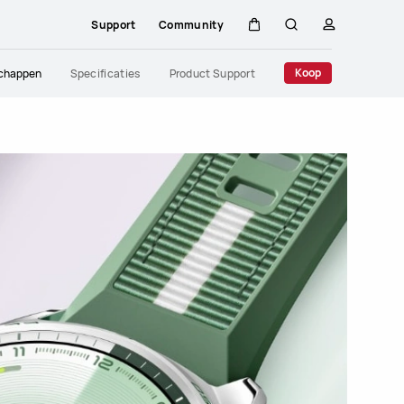
Support
Community
Kar
Zoeken
profiel
Close
Koop
chappen
Specificaties
Product Support