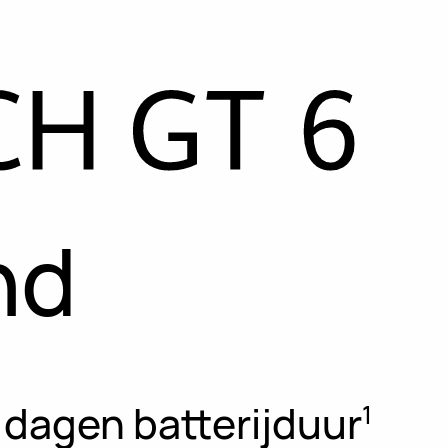
nd
 dagen batterijduur
1