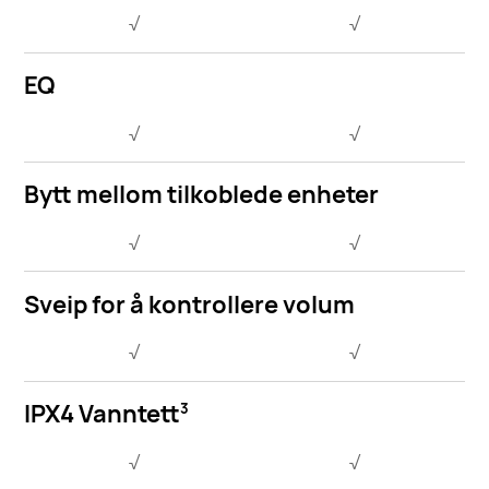
√
√
EQ
√
√
Bytt mellom tilkoblede enheter
√
√
Sveip for å kontrollere volum
√
√
IPX4 Vanntett
3
√
√