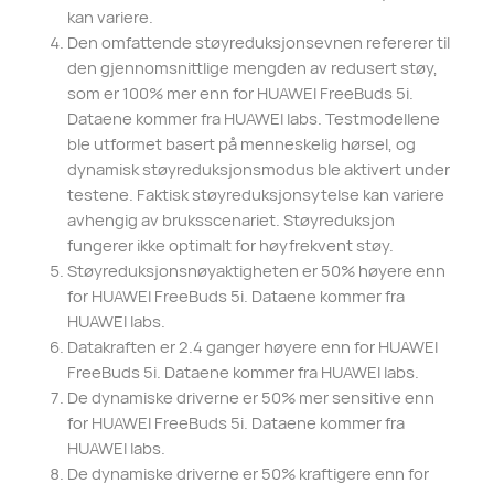
kan variere.
Den omfattende støyreduksjonsevnen refererer til
den gjennomsnittlige mengden av redusert støy,
som er 100% mer enn for HUAWEI FreeBuds 5i.
Dataene kommer fra HUAWEI labs. Testmodellene
ble utformet basert på menneskelig hørsel, og
dynamisk støyreduksjonsmodus ble aktivert under
testene. Faktisk støyreduksjonsytelse kan variere
avhengig av bruksscenariet. Støyreduksjon
fungerer ikke optimalt for høyfrekvent støy.
Støyreduksjonsnøyaktigheten er 50% høyere enn
for HUAWEI FreeBuds 5i. Dataene kommer fra
HUAWEI labs.
Datakraften er 2.4 ganger høyere enn for HUAWEI
FreeBuds 5i. Dataene kommer fra HUAWEI labs.
De dynamiske driverne er 50% mer sensitive enn
for HUAWEI FreeBuds 5i. Dataene kommer fra
HUAWEI labs.
De dynamiske driverne er 50% kraftigere enn for