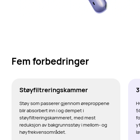
Fem forbedringer
Støyfiltreringskammer
3
Støy som passerer gjennom øreproppene
H
blir absorbert inn i og dempet i
5
støyfiltreringskammeret, med mest
f
reduksjon av bakgrunnsstøy i mellom- og
y
høyfrekvensområdet.
l