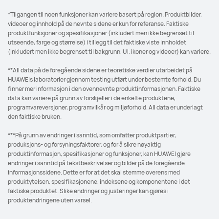
*Tilgangen til noen funksjoner kan variere basert på region. Produktbilder,
videoer og innhold på de nevnte sidene er kun for referanse. Faktiske
produktfunksjoner og spesifikasjoner (inkludert men ikke begrenset til
utseende, farge og størrelse) i tillegg til det faktiske viste innholdet
(inkludert men ikke begrenset til bakgrunn, UI, ikoner og videoer) kan variere.
**All data på de foregående sidene er teoretiske verdier utarbeidet på
HUAWEIs laboratorier gjennom testing utført under bestemte forhold. Du
finner mer informasjon i den ovennevnte produktinformasjonen. Faktiske
data kan variere på grunn av forskjeller i de enkelte produktene,
programvareversjoner, programvilkår og miljøforhold. All data er underlagt
den faktiske bruken.
***På grunn av endringer i sanntid, som omfatter produktpartier,
produksjons- og forsyningsfaktorer, og for å sikre nøyaktig
produktinformasjon, spesifikasjoner og funksjoner, kan HUAWEI gjøre
endringer i sanntid på tekstbeskrivelser og bilder på de foregående
informasjonssidene. Dette er for at det skal stemme overens med
produktytelsen, spesifikasjonene, indeksene og komponentene i det
faktiske produktet. Slike endringer og justeringer kan gjøres i
produktendringene uten varsel.