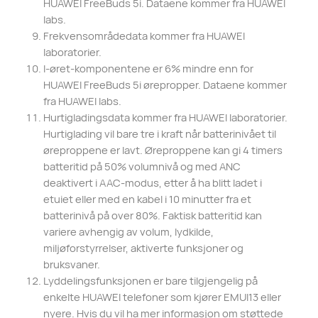
HUAWEI FreeBuds 5i. Dataene kommer fra HUAWEI
labs.
Frekvensområdedata kommer fra HUAWEI
laboratorier.
I-øret-komponentene er 6% mindre enn for
HUAWEI FreeBuds 5i ørepropper. Dataene kommer
fra HUAWEI labs.
Hurtigladingsdata kommer fra HUAWEI laboratorier.
Hurtiglading vil bare tre i kraft når batterinivået til
øreproppene er lavt. Øreproppene kan gi 4 timers
batteritid på 50% volumnivå og med ANC
deaktivert i AAC-modus, etter å ha blitt ladet i
etuiet eller med en kabel i 10 minutter fra et
batterinivå på over 80%. Faktisk batteritid kan
variere avhengig av volum, lydkilde,
miljøforstyrrelser, aktiverte funksjoner og
bruksvaner.
Lyddelingsfunksjonen er bare tilgjengelig på
enkelte HUAWEI telefoner som kjører EMUI13 eller
nyere. Hvis du vil ha mer informasjon om støttede