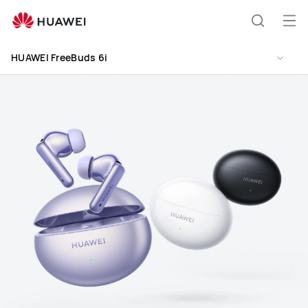
HUAWEI
FreeBuds
Åp
Søk
6i
me
HUAWEI FreeBuds 6i