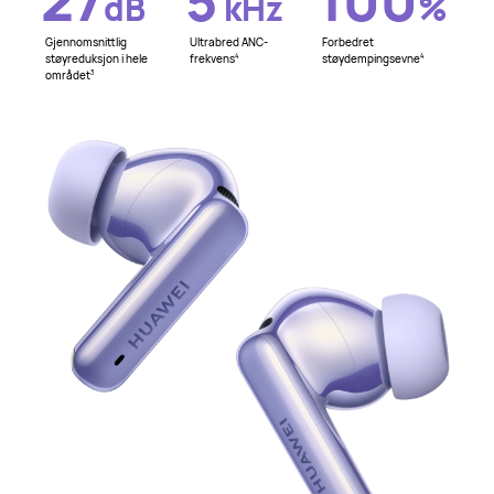
dB
kHz
%
Gjennomsnittlig
Ultrabred ANC-
Forbedret
støyreduksjon i hele
frekvens
støydempingsevne
4
4
området
3