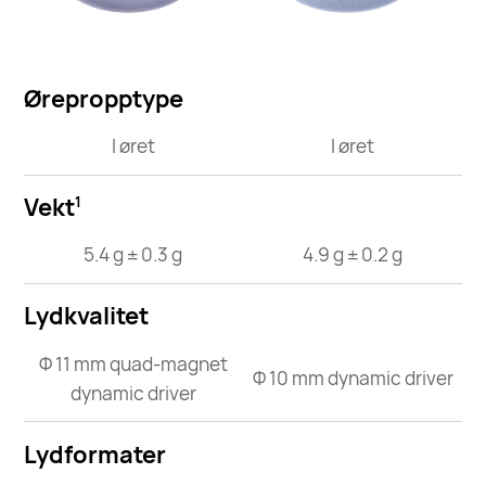
Ørepropptype
I øret
I øret
Vekt
1
5.4 g ± 0.3 g
4.9 g ± 0.2 g
Lydkvalitet
Φ 11 mm quad-magnet
Φ 10 mm dynamic driver
dynamic driver
Lydformater