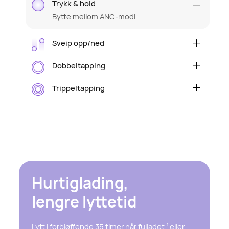
Trykk & hold
Bytte mellom ANC-modi
Sveip opp/ned
Hev/senk volum
Dobbeltapping
Spill av/pause lyd eller svar/avslutt en
samtale
Trippeltapping
Hopp til neste spor
Hurtiglading,
lengre lyttetid
Lytt i forbløffende 35 timer når fulladet,
eller
1