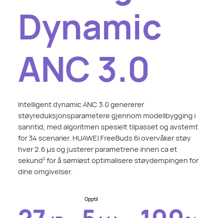
Dynamic
ANC 3.0
Intelligent dynamic ANC 3.0 genererer
støyreduksjonsparametere gjennom modellbygging i
sanntid, med algoritmen spesielt tilpasset og avstemt
for 34 scenarier. HUAWEI FreeBuds 6i overvåker støy
hver 2.6 µs og justerer parametrene innen ca et
sekund
for å sømløst optimalisere støydempingen for
2
dine omgivelser.
Opptil
27
5
100