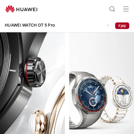
HUAWEI
WATCH
Åp
Søk
GT
me
5
HUAWEI WATCH GT 5 Pro
Kjøp
Pro