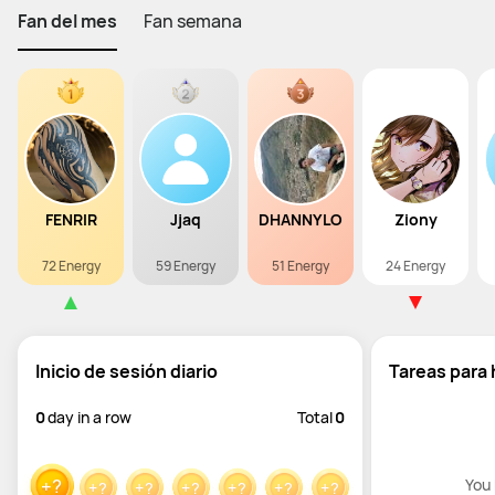
Fan del mes
Fan semana
FENRIR
Jjaq
DHANNYLO
Ziony
72 Energy
59 Energy
51 Energy
24 Energy
Inicio de sesión diario
Tareas para
0
day in a row
Total
0
+?
You 
+?
+?
+?
+?
+?
+?