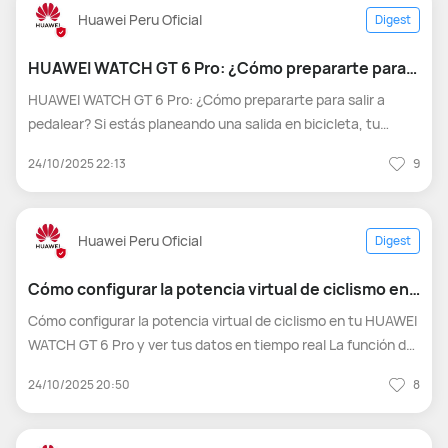
Huawei Peru Oficial
Digest
HUAWEI WATCH GT 6 Pro: ¿Cómo prepararte para
salir a pedalear?
HUAWEI WATCH GT 6 Pro: ¿Cómo prepararte para salir a
pedalear? Si estás planeando una salida en bicicleta, tu
HUAWEI WATCH GT 6 Pro puede ayudarte a navegar rutas,
24/10/2025 22:13
9
medir tu rendimiento y conectarte con accesorios externos
para mejorar tu experienci
Huawei Peru Oficial
Digest
Cómo configurar la potencia virtual de ciclismo en
tu HUAWEI WATCH GT 6 Pro y ver tus datos
Cómo configurar la potencia virtual de ciclismo en tu HUAWEI
WATCH GT 6 Pro y ver tus datos en tiempo real La función de
potencia virtual en el HUAWEI WATCH GT 6 Pro te permite
24/10/2025 20:50
8
medir la potencia estimada que generas al pedalear, usando
datos como t