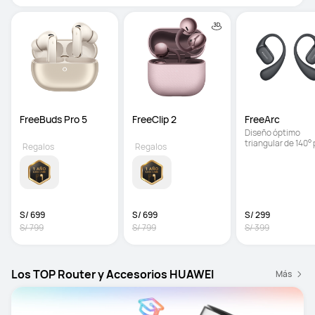
FreeBuds Pro 5 
FreeClip 2 
FreeArc
Diseño óptimo 
triangular de 140° 
Regalos
Regalos
un ajuste seguro | 
Sonido increíble | 
Resistencia al agu
IP57
S/ 699
S/ 699
S/ 299
S/ 799
S/ 799
S/ 399
Los TOP Router y Accesorios HUAWEI
Más