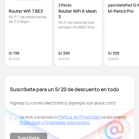
2 Packs
para MatePad 12 X
2025
Router Wifi 7 BE3
Router WiFi 6 Mesh 
M-Pencil Pro
3
Wi-Fi 7 de doble banda 
de 3.6 Gbps | 
Wi-Fi de malla de tres 
Diagnóstico Wi-Fi 
bandas | HUAWEI Share 
visualizado | Control 
| CPU de cuatro 
parental
núcleos a 1.4 GHz
S/ 199
S/ 399
S/ 399
S/ 399
S/ 699
S/ 699
Suscríbete para un S/ 20 de descuento en todo
Ingresa tu correo electrónico (ejemplo xxx @xxx.com)
Politica de Privacidad
He leido y aceptado la
y el documento
Publicidad y Finalidades adicionales.
Suscríbete