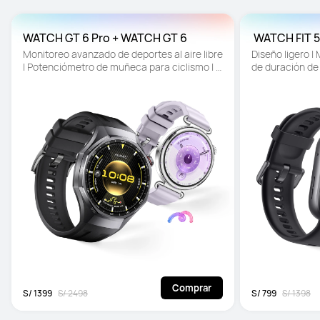
WATCH GT 6 Pro + WATCH GT 6
 WATCH FIT 5
Monitoreo avanzado de deportes al aire libre 
Diseño ligero | 
| Potenciómetro de muñeca para ciclismo | 
de duración de 
Batería de hasta 21 días
Comprar
S/ 1399
S/ 2498
S/ 799
S/ 1398