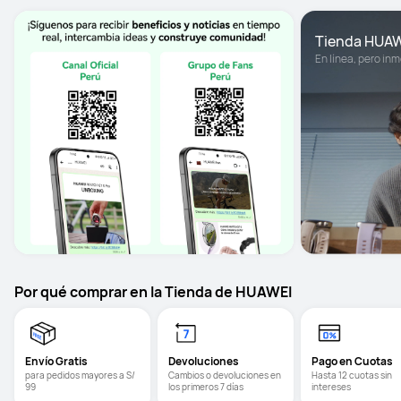
Tienda HUA
En línea, pero inm
Por qué comprar en la Tienda de HUAWEI
Envío Gratis
Devoluciones
Pago en Cuotas
para pedidos mayores a S/ 
Cambios o devoluciones en 
Hasta 12 cuotas sin 
99
los primeros 7 días
intereses