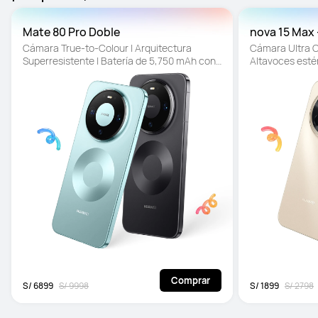
Mate 80 Pro Doble
nova 15 Max 
Cámara True-to-Colour | Arquitectura 
Cámara Ultra Cl
Superresistente | Batería de 5,750 mAh con 
Altavoces estér
SuperCharge
resistente. Dis
Comprar
S/ 6899
S/ 9998
S/ 1899
S/ 2798