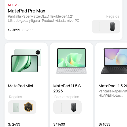
NUEVO
MatePad Pro Max
Pantalla PaperMatte OLED flexible de 13.2” | 
Regalos
Ultradelgada y ligera | Productividad a nivel PC
S/ 3699
S/ 4999
MatePad Mini
MatePad 11.5 S 
MatePad 11.5 2
2026 
Pantalla PaperMatt
HUAWEI Notas 
Regalos
Paquete opcional
actualizado | Bater
de 10,100 mAh con 
SuperCharge de 4
S/ 2499
S/ 1499
S/ 1899