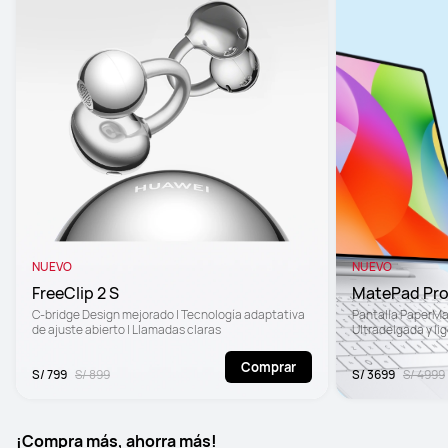
NUEVO
NUEVO
FreeClip 2 S 
MatePad Pr
C-bridge Design mejorado | Tecnología adaptativa 
Pantalla PaperMatt
de ajuste abierto | Llamadas claras
Ultradelgada y lig
Comprar
S/ 799
S/ 899
S/ 3699
S/ 4999
¡Compra más, ahorra más!