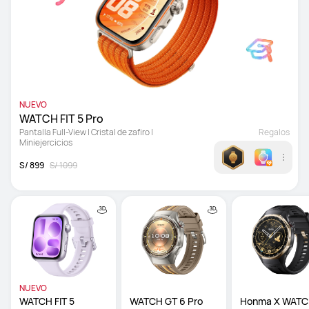
NUEVO
WATCH FIT 5 Pro 
Pantalla Full-View | Cristal de zafiro | 
Regalos
Miniejercicios
S/ 899
S/ 1099
NUEVO
WATCH FIT 5
WATCH GT 6 Pro
Honma X WATC