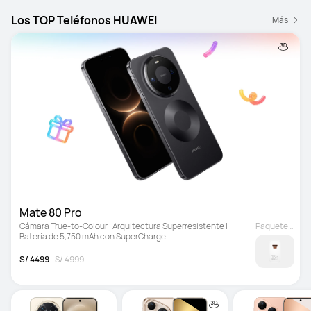
Los TOP Teléfonos HUAWEI
Más
Mate 80 Pro 
Cámara True-to-Colour | Arquitectura Superresistente | 
Paquete opcional
Batería de 5,750 mAh con SuperCharge
S/ 4499
S/ 4999