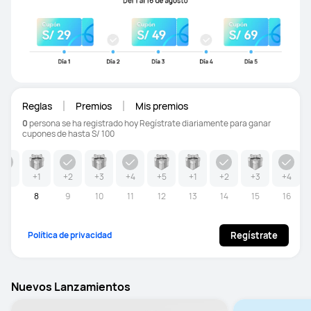
Reglas
Premios
Mis premios
0
persona se ha registrado hoy
Regístrate diariamente para ganar
cupones de hasta S/ 100
+0
+1
+2
+3
+4
+5
+1
+2
+3
+4
7
8
9
10
11
12
13
14
15
16
Política de privacidad
Regístrate
Nuevos Lanzamientos