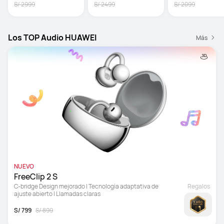
S/ 2999
S/ 2499
S/ 2099
Los TOP Audio HUAWEI
Más
NUEVO
FreeClip 2 S 
C-bridge Design mejorado | Tecnología adaptativa de 
Regalos
ajuste abierto | Llamadas claras
S/ 799
S/ 899