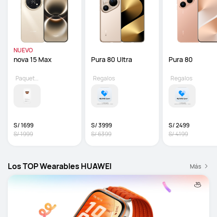
NUEVO
nova 15 Max 
Pura 80 Ultra
Pura 80
Paquete opcional
Regalos
Regalos
S/ 1699
S/ 3999
S/ 2499
S/ 1999
S/ 6399
S/ 4199
Los TOP Wearables HUAWEI
Más