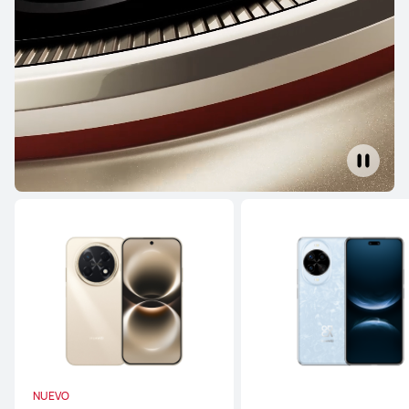
Serie Mate
Serie Pura
Serie nova
Serie Mate
HUAWEI Mate 80 Pro
Desde S/ 4499
S/ 4999
o 12 pagos
Conoce más
Comprar
NUEVO