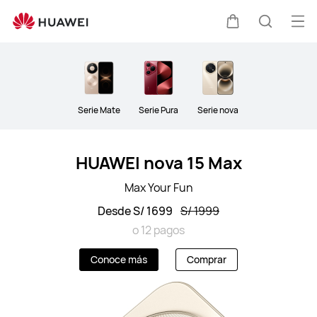
HUAWEI
Phones
Abri
Carrito
Búsque
me
Clo
Serie Mate
Serie Pura
Serie nova
HUAWEI nova 15 Max
Max Your Fun
Desde S/ 1699
S/ 1999
o 12 pagos
Conoce más
Comprar