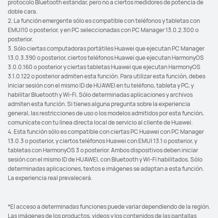
protocolo Bluetooth estándar, pero no a ciertos medidores de potencia de
doble cara.
2. La función emergente sólo es compatible con teléfonos y tabletas con
EMUI10 o posterior, y en PC seleccionadas con PC Manager 13.0.2.300 o
posterior.
3. Sólo ciertas computadoras portátiles Huawei que ejecutan PC Manager
13.0.3.390 o posterior, ciertos teléfonos Huawei que ejecutan HarmonyOS
3.0.0.160 o posterior y ciertas tabletas Huawei que ejecutan HarmonyOS
3.1.0.122 o posterior admiten esta función. Para utilizar esta función, debes
iniciar sesión con el mismo ID de HUAWEI en tu teléfono, tableta y PC, y
habilitar Bluetooth y Wi-Fi. Sólo determinadas aplicaciones y archivos
admiten esta función. Si tienes alguna pregunta sobre la experiencia
general, las restricciones de uso o los modelos admitidos por esta función,
comunícate con tu línea directa local de servicio al cliente de Huawei.
4. Esta función sólo es compatible con ciertas PC Huawei con PC Manager
13.0.3 o posterior, y ciertos teléfonos Huawei con EMUI 13.1 o posterior, y
tabletas con HarmonyOS 3 o posterior. Ambos dispositivos deben iniciar
sesión con el mismo ID de HUAWEI, con Bluetooth y Wi-Fi habilitados. Sólo
determinadas aplicaciones, textos e imágenes se adaptan a esta función.
La experiencia real prevalecerá.
*El acceso a determinadas funciones puede variar dependiendo de la región.
Las imágenes de los productos, videos y los contenidos de las pantallas