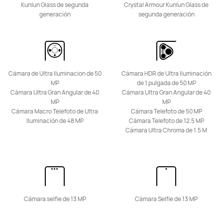
Kunlun Glass de segunda
Crystal Armour Kunlun Glass de
generación
segunda generación
HUAWEI Pura 80 Pro
Desde S/ 3799
S/ 4999
o 12 pagos
Cámara de Ultra Iluminacion de 50
Cámara HDR de Ultra Iluminación
MP
de 1 pulgada de 50 MP
Conoce más
Comprar
Cámara Ultra Gran Angular de 40
Cámara Ultra Gran Angular de 40
MP
MP
Cámara Macro Telefoto de Ultra
Cámara Telefoto de 50 MP
Iluminación de 48 MP
Cámara Telefoto de 12.5 MP
Cámara Ultra Chroma de 1.5 M
HUAWEI Pura 80
Desde S/ 2499
S/ 4199
o 12 pagos
Conoce más
Comprar
Cámara selfie de 13 MP
Cámara Selfie de 13 MP