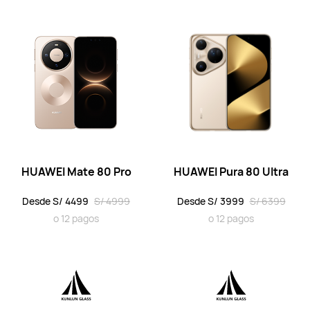
HUAWEI Mate X6
Desde S/ 5499
S/ 8999
o 12 pagos
Conoce más
Comprar
Serie Pura
HUAWEI Mate 80 Pro
HUAWEI Pura 80 Ultra
Desde S/ 4499
S/ 4999
Desde S/ 3999
S/ 6399
o 12 pagos
o 12 pagos
HUAWEI Pura 80 Ultra
Desde S/ 3999
S/ 6399
o 12 pagos
Conoce más
Comprar