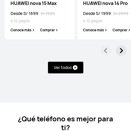
HUAWEI nova 15 Max
HUAWEI nova 14 Pro
Desde S/ 1699
S/ 1999
Desde S/ 1999
S/ 2999
HUAWEI Mate X7
o 12 pagos
o 12 pagos
Desde S/ 6999
S/ 7999
Conoce más
Comprar
Conoce más
Comprar
o 12 pagos
Conoce más
Comprar
Ver todos
HUAWEI Mate XT ULTIMATE DESIGN
Desde S/ 9999
S/ 11999
o 12 pagos
Conoce más
Comprar
¿Qué teléfono es mejor para
ti?