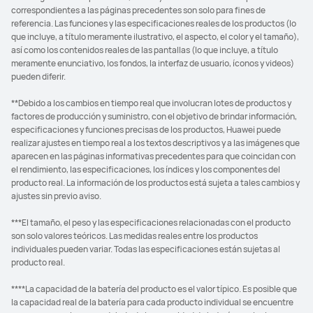
correspondientes a las páginas precedentes son solo para fines de
referencia. Las funciones y las especificaciones reales de los productos (lo
que incluye, a título meramente ilustrativo, el aspecto, el color y el tamaño),
así como los contenidos reales de las pantallas (lo que incluye, a título
meramente enunciativo, los fondos, la interfaz de usuario, íconos y videos)
pueden diferir.
**Debido a los cambios en tiempo real que involucran lotes de productos y
factores de producción y suministro, con el objetivo de brindar información,
especificaciones y funciones precisas de los productos, Huawei puede
realizar ajustes en tiempo real a los textos descriptivos y a las imágenes que
aparecen en las páginas informativas precedentes para que coincidan con
el rendimiento, las especificaciones, los índices y los componentes del
producto real. La información de los productos está sujeta a tales cambios y
ajustes sin previo aviso.
***El tamaño, el peso y las especificaciones relacionadas con el producto
son solo valores teóricos. Las medidas reales entre los productos
individuales pueden variar. Todas las especificaciones están sujetas al
producto real.
****La capacidad de la batería del producto es el valor típico. Es posible que
la capacidad real de la batería para cada producto individual se encuentre