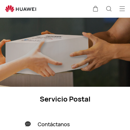
HUAWEI
reparación
Abri
Carrito
Búsque
postal
me
Servicio Postal
Contáctanos