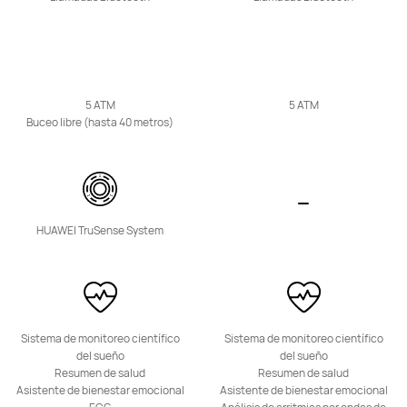
WATCH KIDS Series
5 ATM
5 ATM
Buceo libre (hasta 40 metros)
HUAWEI WATCH KIDS 4 Pro
Desde S/ 599
S/ 699
Conoce más
Comprar
HUAWEI TruSense System
Sistema de monitoreo científico
Sistema de monitoreo científico
del sueño
del sueño
Resumen de salud
Resumen de salud
Asistente de bienestar emocional
Asistente de bienestar emocional