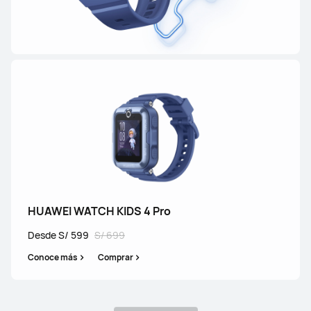
Conoce más
Comprar
HUAWEI WATCH FIT 4
Conoce más
HUAWEI WATCH KIDS 4 Pro
Desde S/ 599
S/ 699
WATCH D Series
Conoce más
Comprar
Ver todos