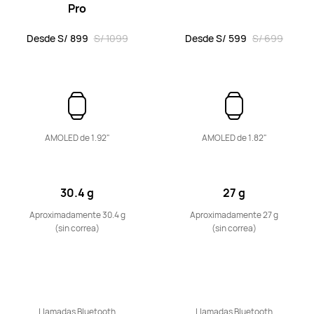
Pro
Desde S/ 899
S/ 1099
Desde S/ 599
S/ 699
HUAWEI Band 11
Desde S/ 189
S/ 199
Conoce más
Comprar
AMOLED de 1.92"
AMOLED de 1.82"
30.4 g
27 g
Aproximadamente 30.4 g
Aproximadamente 27 g
HUAWEI Band 10
(sin correa)
(sin correa)
Conoce más
Llamadas Bluetooth
Llamadas Bluetooth