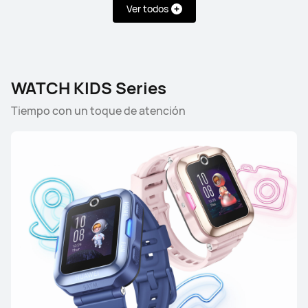
Ver todos
Desde S/ 899
S/ 1099
Conoce más
Comprar
WATCH KIDS Series
Tiempo con un toque de atención
HUAWEI WATCH FIT 5
Desde S/ 599
S/ 699
Conoce más
Comprar
HUAWEI WATCH FIT 4 Pro
Desde S/ 699
S/ 1099