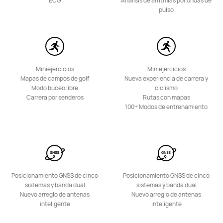
ECG
Análisis de arritmias por ondas de
pulso
Miniejercicios
Miniejercicios
Mapas de campos de golf
Nueva experiencia de carrera y
Modo buceo libre
ciclismo
Carrera por senderos
Rutas con mapas
100+ Modos de entrenamiento
Posicionamiento GNSS de cinco
Posicionamiento GNSS de cinco
sistemas y banda dual
sistemas y banda dual
Nuevo arreglo de antenas
Nuevo arreglo de antenas
inteligente
inteligente