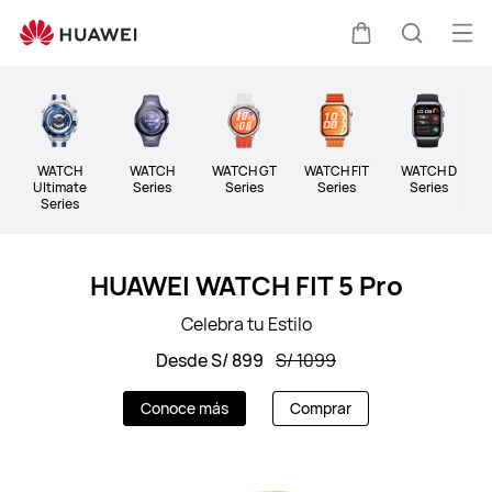
Wearables
Abri
Carrito
Búsque
me
Clo
WATCH
WATCH
WATCH GT
WATCH FIT
WATCH D
B
Ultimate
Series
Series
Series
Series
Series
HUAWEI WATCH FIT 5 Pro
Celebra tu Estilo
Desde S/ 899
S/ 1099
Conoce más
Comprar