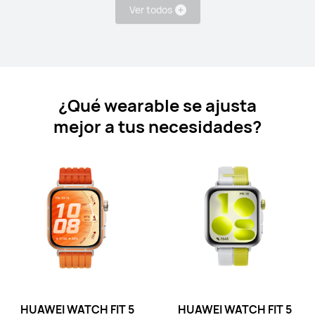
HUAWEI WATCH D2
Desde S/ 1199
S/ 1499
Conoce más
Comprar
¿Qué wearable se ajusta
mejor a tus necesidades?
Band Series
HUAWEI Band 11 Pro
Desde S/ 259
S/ 279
Conoce más
Comprar
HUAWEI WATCH FIT 5
HUAWEI WATCH FIT 5