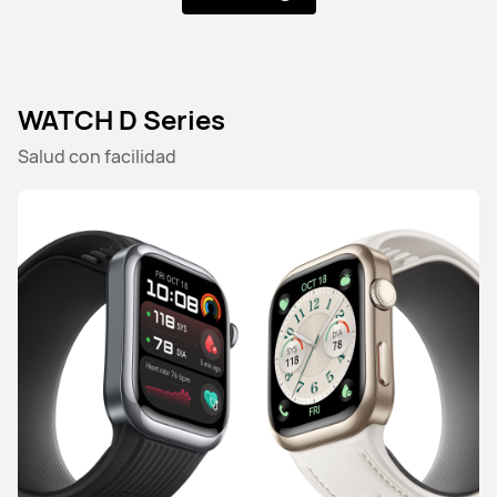
HUAWEI WATCH Ultimate 2
Desde S/ 1999
S/ 3499
Conoce más
Comprar
WATCH D Series
Salud con facilidad
WATCH Series
HUAWEI WATCH 5
Desde S/ 1399
S/ 2099
Conoce más
Comprar