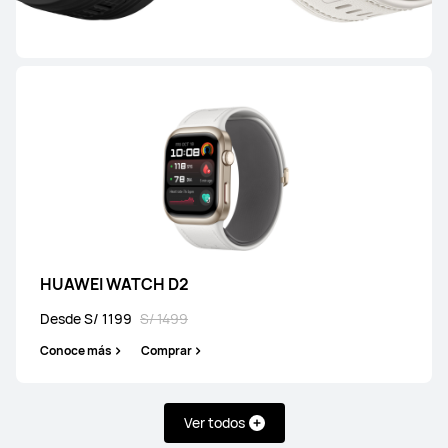
WATCH GT Series
HUAWEI WATCH GT Runner 2
Desde S/ 1349
S/ 1499
Conoce más
Comprar
HUAWEI WATCH D2
Desde S/ 1199
S/ 1499
Conoce más
Comprar
HUAWEI WATCH GT 6 Pro
Ver todos
Desde S/ 999
S/ 1399