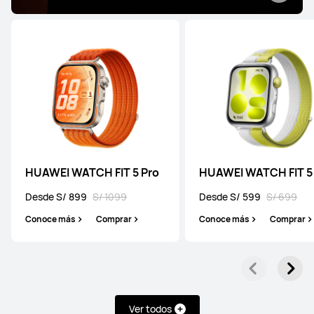
WATCH Ultimate Series
WATCH Series
WATCH GT
WATCH Ultimate Series
HUAWEI WATCH FIT 5 Pro
HUAWEI WATCH FIT 5
HUAWEI WATCH ULTIMATE DESIGN
Royal Gold Edition
Desde S/ 899
S/ 1099
Desde S/ 599
S/ 699
Conoce más
Conoce más
Comprar
Conoce más
Comprar
Ver todos