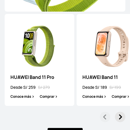
HUAWEI WATCH GT 5
Conoce más
HUAWEI Band 11 Pro
HUAWEI Band 11
Desde S/ 259
S/ 279
Desde S/ 189
S/ 199
WATCH FIT Series
Conoce más
Comprar
Conoce más
Comprar
HUAWEI WATCH FIT 5 Pro