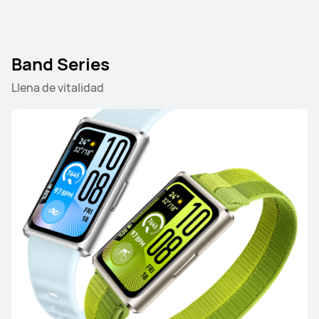
Conoce más
Comprar
Band Series
Llena de vitalidad
HUAWEI WATCH GT 6
Desde S/ 699
S/ 999
Conoce más
Comprar
HUAWEI WATCH GT 5 Pro
Conoce más