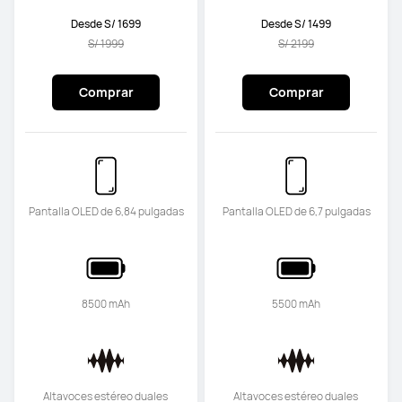
Desde S/ 1699
Desde S/ 1499
S/ 1999
S/ 2199
Comprar
Comprar
Pantalla OLED de 6,84 pulgadas
Pantalla OLED de 6,7 pulgadas
8500 mAh
5500 mAh
Altavoces estéreo duales 
Altavoces estéreo duales 