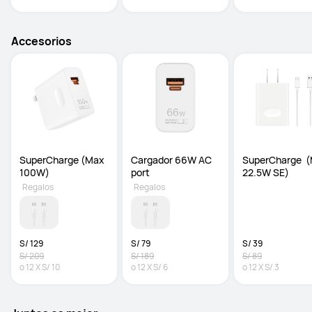
Accesorios
SuperCharge (Max 
Cargador 66W AC 
SuperCharge  (
100W)
port
22.5W SE)
Regalos
Regalos
S/ 129
S/ 79
S/ 39
S/ 209
S/ 189
S/ 89
o
12
X
S/ 10
o
12
X
S/ 6
o
12
X
S/ 3