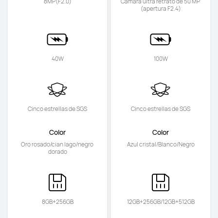
8MP(F2.0)
Cámara ultra retrato de 50 MP 
(apertura F2.4)
40W
100W
Cinco estrellas de SGS
Cinco estrellas de SGS
Color
Color
Oro rosado/cian lago/negro 
Azul cristal/Blanco/Negro
dorado
8GB+256GB
12GB+256GB/12GB+512GB