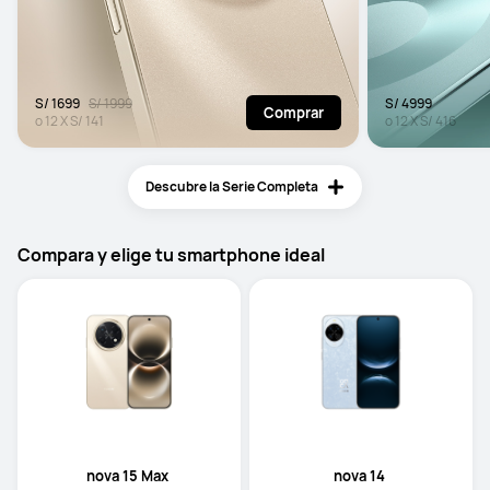
S/ 1699
S/ 1999
S/ 4999
Comprar
o
12
X
S/ 141
o
12
X
S/ 416
Descubre la Serie Completa
Compara y elige tu smartphone ideal
nova 15 Max 
nova 14 