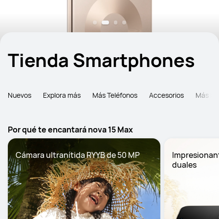
Tienda Smartphones
Nuevos
Explora más
Más Teléfonos
Accesorios
Más Pr
Por qué te encantará nova 15 Max
Impresionant