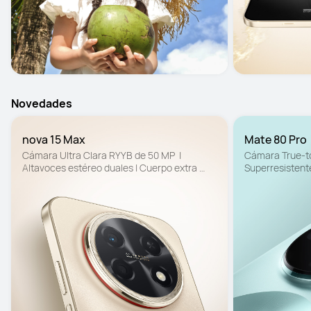
Novedades
nova 15 Max 
Mate 80 Pro 
Cámara Ultra Clara RYYB de 50 MP  | 
Cámara True-to
Altavoces estéreo duales | Cuerpo extra 
Superresistente
resistente. Diseño resistente contra caídas
SuperCharge