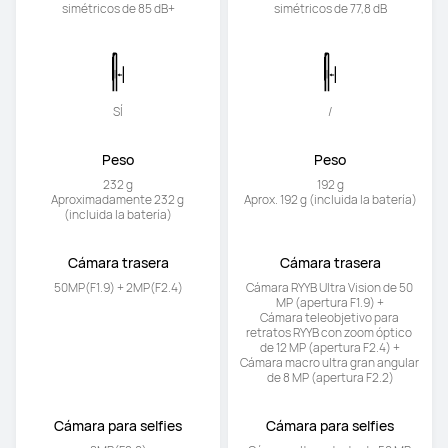
simétricos de 85 dB+
simétricos de 77,8 dB
SÍ
/
Peso
Peso
232 g

192 g

Aproximadamente 232 g 
Aprox. 192 g (incluida la batería)
(incluida la batería)
Cámara trasera
Cámara trasera
50MP(F1.9) + 2MP(F2.4)
Cámara RYYB Ultra Vision de 50 
MP (apertura F1.9) +

Cámara teleobjetivo para 
retratos RYYB con zoom óptico 
de 12 MP (apertura F2.4) +

Cámara macro ultra gran angular 
de 8 MP (apertura F2.2)
Cámara para selfies
Cámara para selfies