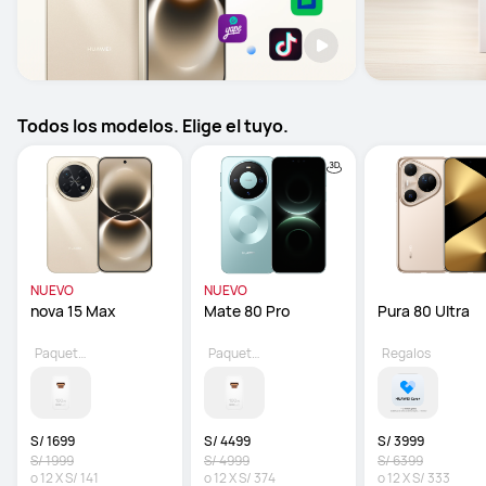
Todos los modelos. Elige el tuyo.
NUEVO
NUEVO
nova 15 Max 
Mate 80 Pro 
Pura 80 Ultra
Paquete opcional
Paquete opcional
Regalos
S/ 1699
S/ 4499
S/ 3999
S/ 1999
S/ 4999
S/ 6399
o
12
X
S/ 141
o
12
X
S/ 374
o
12
X
S/ 333