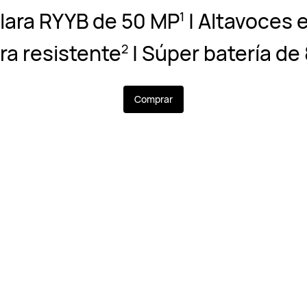
lara RYYB de 50 MP⁠
| Altavoces 
1
a resistente⁠
| Súper batería de
2
Comprar