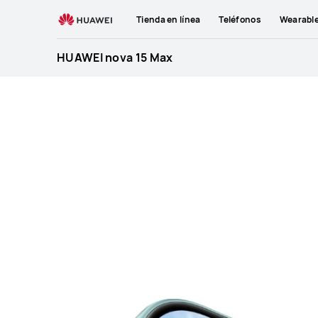
HUAWEI
Tienda en línea
Teléfonos
Wearabl
nova
15
HUAWEI nova 15 Max
Max