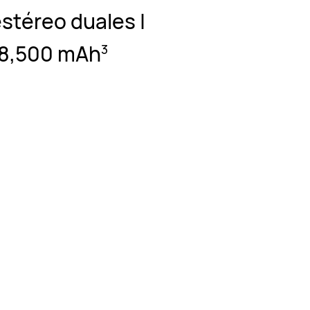
estéreo duales |
 8,500 mAh⁠
3