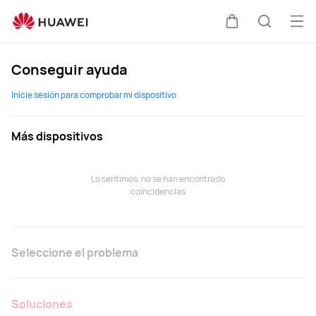
Soporte
técnico
Abri
Carrito
Búsque
de
me
HUAWEI
Conseguir ayuda
Inicie sesión para comprobar mi dispositivo
Más dispositivos
Lo sentimos, no se han encontrado
coincidencias
Seleccione el problema
Soluciones