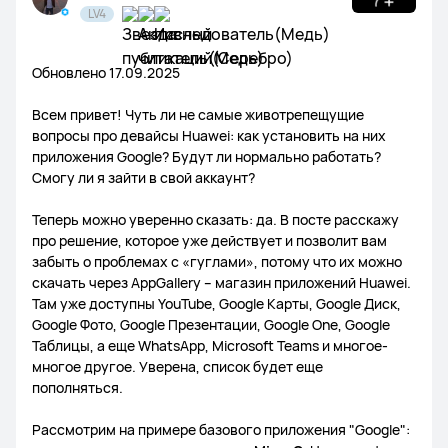
LV4
MateBook X Pro
MateBook 16
MateBook 14 | 14s
Поддержка
Игры
Платежная система
Соцсети
Обновлено 17.09.2025
Серия MateBook D
Галерея
Всем привет! Чуть ли не самые животрепещущие
вопросы про девайсы Huawei: как установить на них
приложения Google? Будут ли нормально работать?
Смогу ли я зайти в свой аккаунт?
MatePad Pro
MatePad
Серия MatePad T
Теперь можно уверенно сказать: да. В посте расскажу
про решение, которое уже действует и позволит вам
забыть о проблемах с «гуглами», потому что их можно
скачать через AppGallery – магазин приложений Huawei.
Там уже доступны YouTube, Google Карты, Google Диск,
WATCH GT 3
WATCH KIDS 4 Pro
WATCH FIT
Google Фото, Google Презентации, Google One, Google
Таблицы, а еще WhatsApp, Microsoft Teams и многое-
многое другое. Уверена, список будет еще
Band 6
WATCH GT Runner
WATCH 3
пополняться.
WATCH GT 2 Pro
WATCH GT 2
WATCH 3 Pro
Рассмотрим на примере базового приложения "Google":