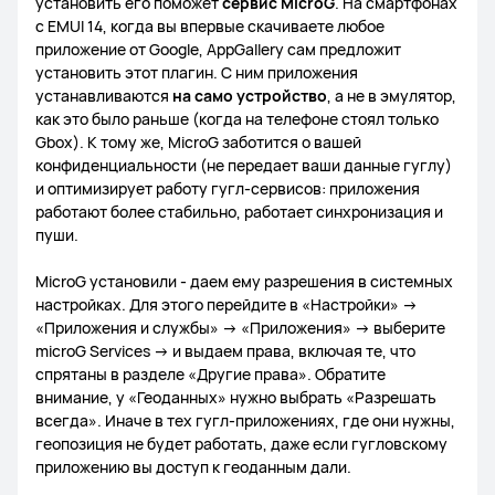
установить его поможет
сервис MicroG
. На смартфонах
с EMUI 14, когда вы впервые скачиваете любое
HUAWEI WATCH GT 4
приложение от Google, AppGallery сам предложит
установить этот плагин. С ним приложения
устанавливаются
на само устройство
, а не в эмулятор,
как это было раньше (когда на телефоне стоял только
Gbox). К тому же, MicroG заботится о вашей
FreeBuds 5
FreeBuds 5i
FreeBuds Pro
конфиденциальности (не передает ваши данные гуглу)
и оптимизирует работу гугл-сервисов: приложения
работают более стабильно, работает синхронизация и
FreeBuds Lipstick
FreeBuds 4i
FreeBuds Pro 2
пуши.
MicroG установили - даем ему разрешения в системных
HUAWEI FreeClip
FreeBuds 4
настройках. Для этого перейдите в «Настройки» →
«Приложения и службы» → «Приложения» → выберите
microG Services → и выдаем права, включая те, что
спрятаны в разделе «Другие права». Обратите
внимание, у «Геоданных» нужно выбрать «Разрешать
Умные весы HUAWEI Scale 3
всегда». Иначе в тех гугл-приложениях, где они нужны,
геопозиция не будет работать, даже если гугловскому
приложению вы доступ к геоданным дали.