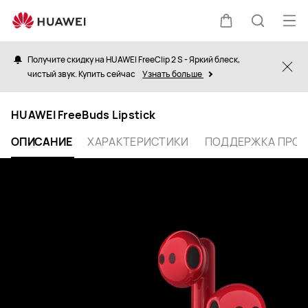
HUAWEI
FreeBuds
Отк
Щупальца
Поиск
Lipstick
ме
Получите скидку на HUAWEI FreeClip 2 S - Яркий блеск,
Clo
чистый звук. Купить сейчас
Узнать больше
по
HUAWEI FreeBuds Lipstick
сайту
ОПИСАНИЕ
ХАРАКТЕРИСТИКИ
ПОДДЕРЖКА ПРО