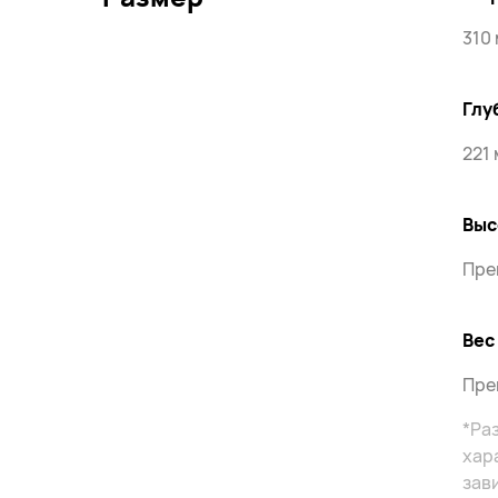
310
Глу
221
Выс
Пре
Вес
Прем
*Ра
хар
зав