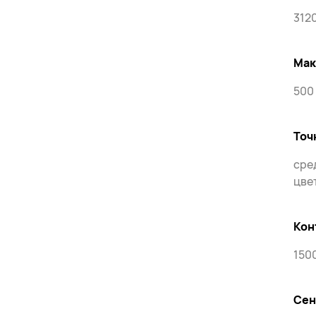
3120
Мак
500
Точ
сре
цве
Кон
1500
Сен