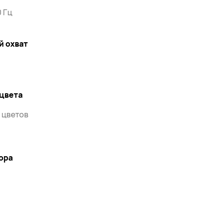
0 Гц
й охват
 цвета
д цветов
ора