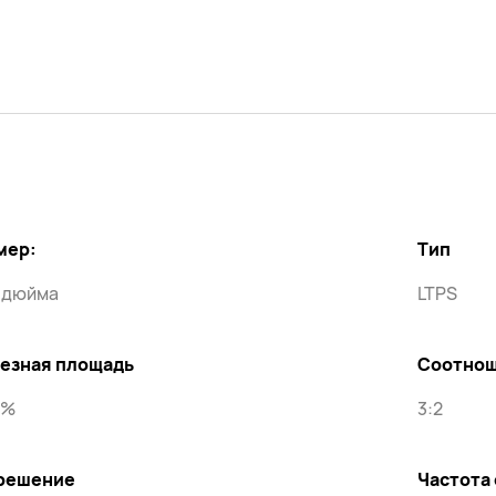
мер:
Тип
2 дюйма
LTPS
езная площадь
Соотнош
5%
3:2
решение
Частота