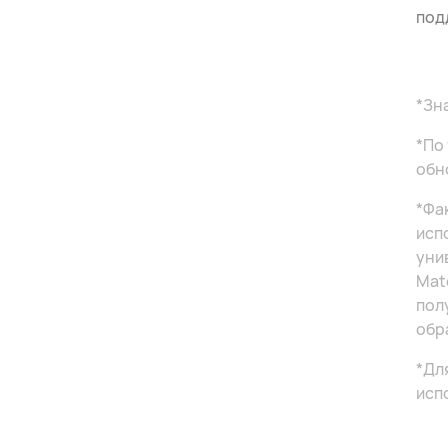
под
*Зн
*По
обн
*Фа
исп
уни
Mat
пол
обр
*Дл
исп