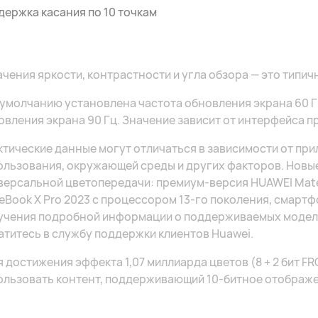
держка касания по 10 точкам
ачения яркости, контрастности и угла обзора — это типич
 умолчанию установлена частота обновления экрана 60 Г
овления экрана 90 Гц. Значение зависит от интерфейса п
ктические данные могут отличаться в зависимости от при
ользования, окружающей среды и других факторов. Нов
версальной цветопередачи: премиум-версия HUAWEI MateB
eBook X Pro 2023 с процессором 13-го поколения, смартф
учения подробной информации о поддерживаемых моделя
атитесь в службу поддержки клиентов Huawei.
я достижения эффекта 1,07 миллиарда цветов (8 + 2 бит 
ользовать контент, поддерживающий 10-битное отображе