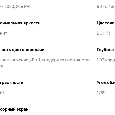
 × 2080, 264 PPI
90 Гц / 6
симальная яркость
Цветово
 нит
DCI-P3
ность цветопередачи
Глубина
днее значение △E < 1, поддержка постоянства
1,07 млр
та
трастность
Угол обз
:1
178°
сорный экран