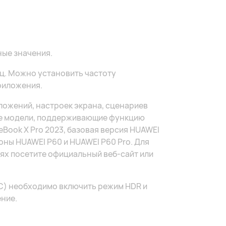
ные значения.
ц. Можно установить частоту
риложения.
ложений, настроек экрана, сценариев
ые модели, поддерживающие функцию
ook X Pro 2023, базовая версия HUAWEI
оны HUAWEI P60 и HUAWEI P60 Pro. Для
х посетите официальный веб-сайт или
FRC) необходимо включить режим HDR и
ние.