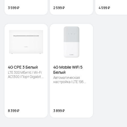
3 599 ₽
2 599 ₽
4 599 ₽
4G CPE 3 Белый
4G Mobile WiFi 5 
Белый
LTE 300 Мбит/с | Wi-Fi 
AC1300 | Порт Gigabit 
Автоматическая 
Ethernet
настройка | LTE 195 
Мбит/с | 
Одновременное 
подключение до 16 
устройств
8 399 ₽
3 899 ₽