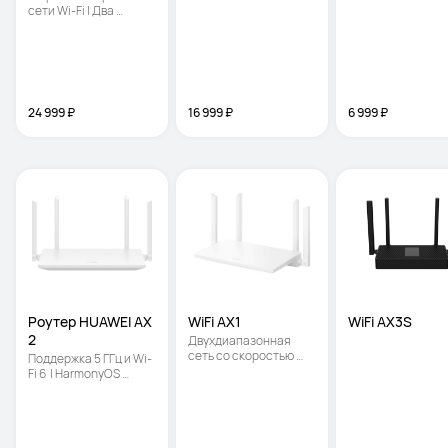
диапазона Wi-Fi 7, до 
сети Wi-Fi | Два 
3,6 Гбит/с
диапазона Wi-Fi 7, до 
3,6 Гбит/с
24 999 ₽
16 999 ₽
6 999 ₽
Роутер HUAWEI AX 
WiFi AX1
WiFi AX3S
2
Двухдиапазонная 
сеть со скоростью 
Поддержка 5 ГГц и Wi-
передачи данных 1200 
Fi 6  | HarmonyOS 
Мбит/с | Наглядная 
Mesh+ | Родительский 
диагностика 
контроль
состояния сети Wi-Fi | 
4 порта Gigabit 
Ethernet