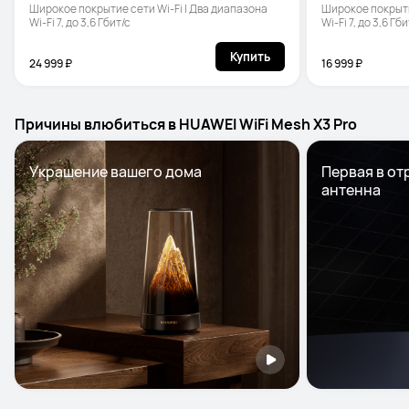
Широкое покрытие сети Wi-Fi | Два диапазона 
Широкое покрытие
Wi-Fi 7, до 3,6 Гбит/с
Wi-Fi 7, до 3,6 Гби
Купить
24 999 ₽
16 999 ₽
Причины влюбиться в HUAWEI WiFi Mesh X3 Pro
Украшение вашего дома
Первая в от
антенна